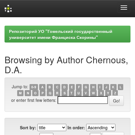
Skip
navigation
Репозиторий УО "Гомельский государственный
университет имени Франциска Скорины"
Browsing by Author Chernous,
D.A.
Jump to:
0-9
A
B
C
D
E
F
G
H
I
J
K
L
M
N
O
P
Q
R
S
T
U
V
W
X
Y
Z
or enter first few letters:
Sort by:
In order: