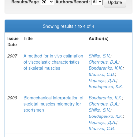
Results/Page
Authors/Record:
Showing results 1 to 4 of 4
Issue
Title
Author(s)
Date
2007
A method for in vivo estimation
Shilko, S.V.
;
of viscoelastic characteristics
Chernous, D.A.
;
of skeletal muscles
Bondarenko, K.K.
;
Шилько, С.В.
;
Черноус, Д.А.
;
Бондаренко, К.К.
2009
Biomechanical interpretation of
Bondarenko, К.К.
;
skeletal muscles miometry for
Chernous, D.A.
;
sportsmen
Shilko, S.V.
;
Бондаренко, К.К.
;
Черноус, Д.А.
;
Шилько, С.В.