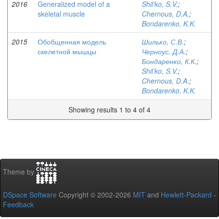
2016
Generalized model of a
Shil'ko, S.V.
;
skeletal muscle
Chernous, D.A.
;
Bondarenko, K.K.
2015
Обобщенная модель
Шилько, С.В.
;
скелетной мышцы
Черноус, Д.А.
;
Бондаренко, К.К.
;
Shil’ko, S.V.
;
Chernous, D.A.
;
Bondarenko, K.K.
Showing results 1 to 4 of 4
Theme by
DSpace Software
Copyright © 2002-2026
MIT
and
Hewlett-Packard
-
Feedback