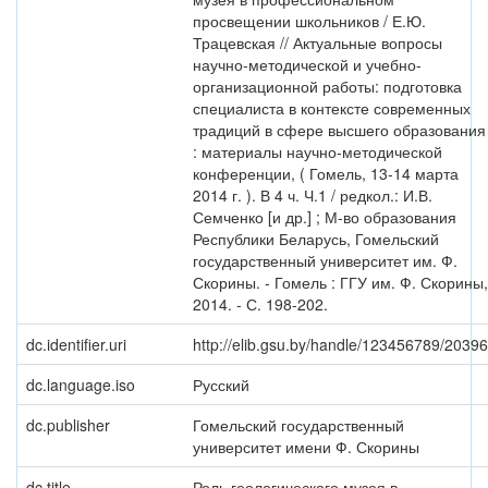
просвещении школьников / Е.Ю.
Трацевская // Актуальные вопросы
научно-методической и учебно-
организационной работы: подготовка
специалиста в контексте современных
традиций в сфере высшего образования
: материалы научно-методической
конференции, ( Гомель, 13-14 марта
2014 г. ). В 4 ч. Ч.1 / редкол.: И.В.
Семченко [и др.] ; М-во образования
Республики Беларусь, Гомельский
государственный университет им. Ф.
Скорины. - Гомель : ГГУ им. Ф. Скорины,
2014. - С. 198-202.
dc.identifier.uri
http://elib.gsu.by/handle/123456789/20396
dc.language.iso
Русский
dc.publisher
Гомельский государственный
университет имени Ф. Скорины
dc.title
Роль геологического музея в