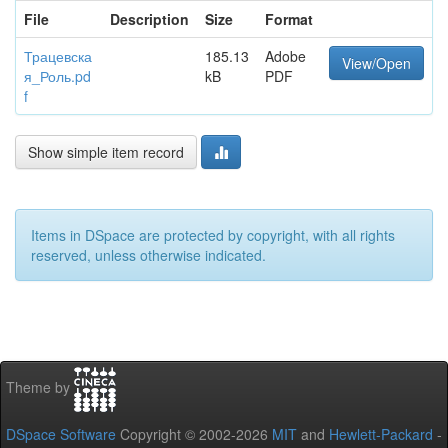
File
Description
Size
Format
Трацевска
185.13
Adobe
View/Open
я_Роль.pd
kB
PDF
f
Show simple item record
Items in DSpace are protected by copyright, with all rights
reserved, unless otherwise indicated.
Theme by
DSpace Software
Copyright © 2002-2026
MIT
and
Hewlett-Packard
-