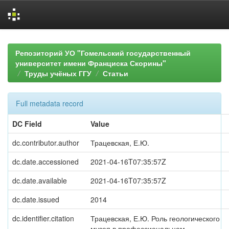
Skip
navigation
Репозиторий УО "Гомельский государственный
университет имени Франциска Скорины"
Труды учёных ГГУ
Статьи
Full metadata record
DC Field
Value
dc.contributor.author
Трацевская, Е.Ю.
dc.date.accessioned
2021-04-16T07:35:57Z
dc.date.available
2021-04-16T07:35:57Z
dc.date.issued
2014
dc.identifier.citation
Трацевская, Е.Ю. Роль геологического
музея в профессиональном