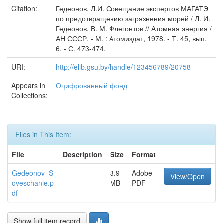
Citation:
Гедеонов, Л.И. Совещание экспертов МАГАТЭ
по предотвращению загрязнения морей / Л. И.
Гедеонов, В. М. Флегонтов // Атомная энергия /
АН СССР. - М. : Атомиздат, 1978. - Т. 45, вып.
6. - С. 473-474.
URI:
http://elib.gsu.by/handle/123456789/20758
Appears in
Оцифрованный фонд
Collections:
Files in This Item:
File
Description
Size
Format
Gedeonov_S
3.9
Adobe
View/Open
oveschanie.p
MB
PDF
df
Show full item record