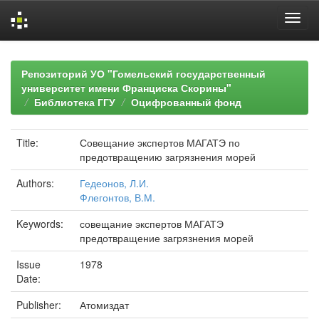
Skip
navigation
Репозиторий УО "Гомельский государственный
университет имени Франциска Скорины"
Библиотека ГГУ
Оцифрованный фонд
Title:
Совещание экспертов МАГАТЭ по
предотвращению загрязнения морей
Authors:
Гедеонов, Л.И.
Флегонтов, В.М.
Keywords:
совещание экспертов МАГАТЭ
предотвращение загрязнения морей
Issue
1978
Date:
Publisher:
Атомиздат