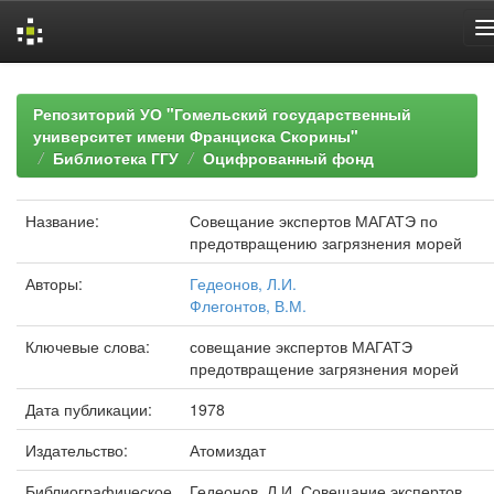
Skip
navigation
Репозиторий УО "Гомельский государственный
университет имени Франциска Скорины"
Библиотека ГГУ
Оцифрованный фонд
Название:
Совещание экспертов МАГАТЭ по
предотвращению загрязнения морей
Авторы:
Гедеонов, Л.И.
Флегонтов, В.М.
Ключевые слова:
совещание экспертов МАГАТЭ
предотвращение загрязнения морей
Дата публикации:
1978
Издательство:
Атомиздат
Библиографическое
Гедеонов, Л.И. Совещание экспертов