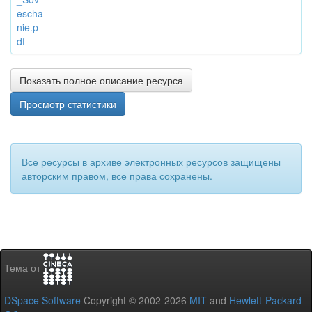
escha
nie.p
df
Показать полное описание ресурса
Просмотр статистики
Все ресурсы в архиве электронных ресурсов защищены
авторским правом, все права сохранены.
Тема от
DSpace Software
Copyright © 2002-2026
MIT
and
Hewlett-Packard
-