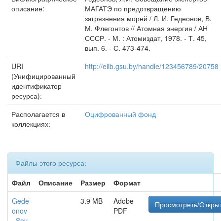
описание:
МАГАТЭ по предотвращению
загрязнения морей / Л. И. Гедеонов, В.
М. Флегонтов // Атомная энергия / АН
СССР. - М. : Атомиздат, 1978. - Т. 45,
вып. 6. - С. 473-474.
URI
http://elib.gsu.by/handle/123456789/20758
(Унифицированный
идентификатор
ресурса):
Располагается в
Оцифрованный фонд
коллекциях:
Файлы этого ресурса:
Файл
Описание
Размер
Формат
Gede
3.9 MB
Adobe
Просмотреть/Откры
onov
PDF
_Sov