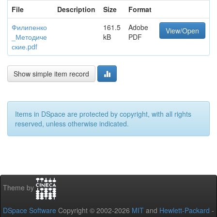
File
Description
Size
Format
Филипенко
161.5
Adobe
View/Open
_Методиче
kB
PDF
ские.pdf
Show simple item record
Items in DSpace are protected by copyright, with all rights
reserved, unless otherwise indicated.
Theme by
DSpace Software
Copyright © 2002-2026
MIT
and
Hewlett-Packard
-