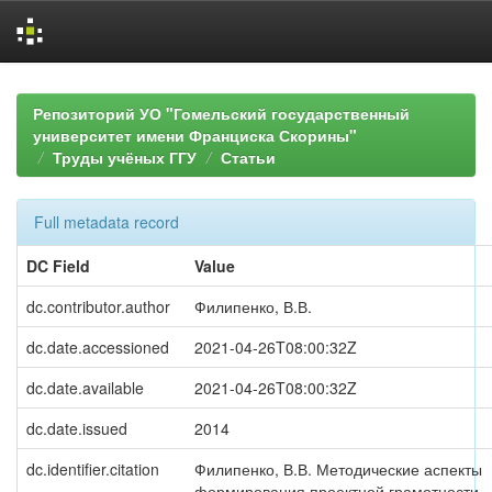
Skip
navigation
Репозиторий УО "Гомельский государственный
университет имени Франциска Скорины"
Труды учёных ГГУ
Статьи
Full metadata record
DC Field
Value
dc.contributor.author
Филипенко, В.В.
dc.date.accessioned
2021-04-26T08:00:32Z
dc.date.available
2021-04-26T08:00:32Z
dc.date.issued
2014
dc.identifier.citation
Филипенко, В.В. Методические аспекты
формирования проектной грамотности