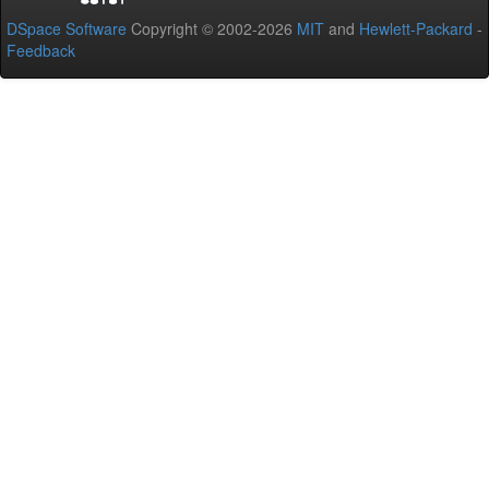
DSpace Software
Copyright © 2002-2026
MIT
and
Hewlett-Packard
-
Feedback