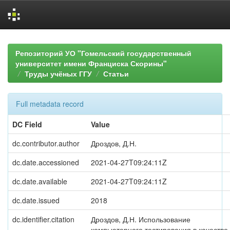
Skip
navigation
Репозиторий УО "Гомельский государственный
университет имени Франциска Скорины"
Труды учёных ГГУ
Статьи
Full metadata record
DC Field
Value
dc.contributor.author
Дроздов, Д.Н.
dc.date.accessioned
2021-04-27T09:24:11Z
dc.date.available
2021-04-27T09:24:11Z
dc.date.issued
2018
dc.identifier.citation
Дроздов, Д.Н. Использование
компьютерного тестирования в качестве