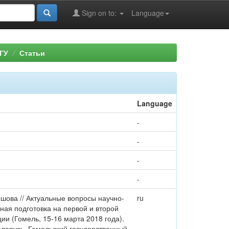
Sign on to:
Language
ГУ
Статьи
Language
-
-
-
-
ышова // Актуальные вопросы научно-
ru
ая подготовка на первой и второй
и (Гомель, 15-16 марта 2018 года).
 Беларусь, Гомельский государственный