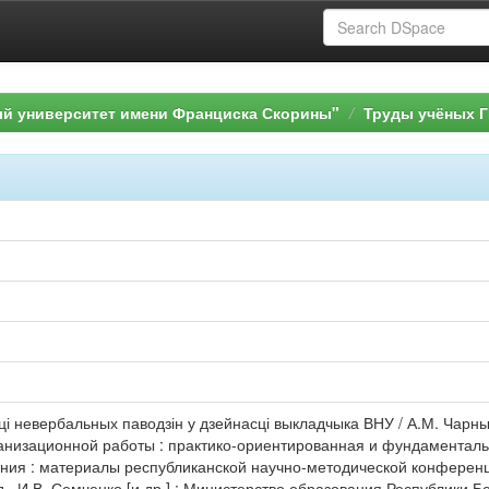
ый университет имени Франциска Скорины"
Труды учёных Г
ці невербальных паводзін у дзейнасці выкладчыка ВНУ / А.М. Чарн
анизационной работы : практико-ориентированная и фундаментальн
ния : материалы республиканской научно-методической конференци
 ред., И.В. Семченко [и др.] ; Министерство образования Республики