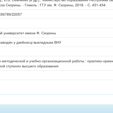
а Скорины. - Гомель : ГГУ им. Ф. Скорины, 2018. - С. 431-434.
23456789/22057
ый университет имени Ф. Скорины
паводзін у дзейнасці выкладчыка ВНУ
о-методической и учебно-организационной работы : практико-ори
орой ступенях высшего образования