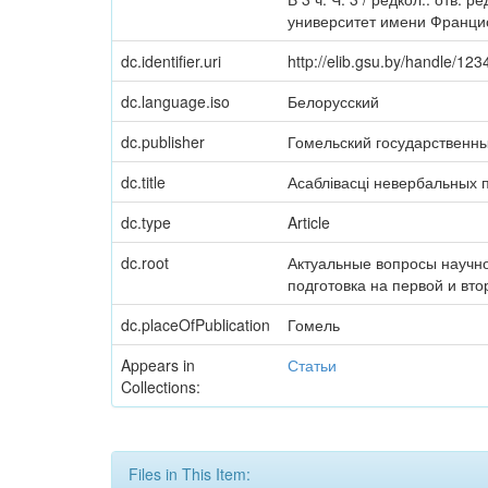
университет имени Франциск
dc.identifier.uri
http://elib.gsu.by/handle/1
dc.language.iso
Белорусский
dc.publisher
Гомельский государственн
dc.title
Асаблівасці невербальных 
dc.type
Article
dc.root
Актуальные вопросы научн
подготовка на первой и вт
dc.placeOfPublication
Гомель
Appears in
Статьи
Collections:
Files in This Item: