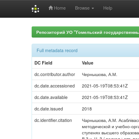
Home
Browse
Help
Skip
navigation
Репозиторий УО "Гомельский государственн
Full metadata record
DC Field
Value
dc.contributor.author
Чернышова, А.М.
dc.date.accessioned
2021-05-19T08:53:41Z
dc.date.available
2021-05-19T08:53:41Z
dc.date.issued
2018
dc.identifier.citation
Чарнышова, А.М. Асаблівас
методической и учебно-орг
ступенях высшего образова
В 3 ч. Ч. 3 / редкол.: отв.