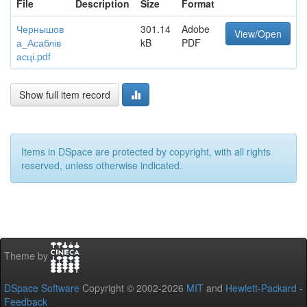
File
Description
Size
Format
Чернышов
301.14
Adobe
View/Open
а_Асаблів
kB
PDF
асці.pdf
Show full item record
Items in DSpace are protected by copyright, with all rights
reserved, unless otherwise indicated.
Theme by
DSpace Software
Copyright © 2002-2026
MIT
and
Hewlett-Packard
-
Feedback