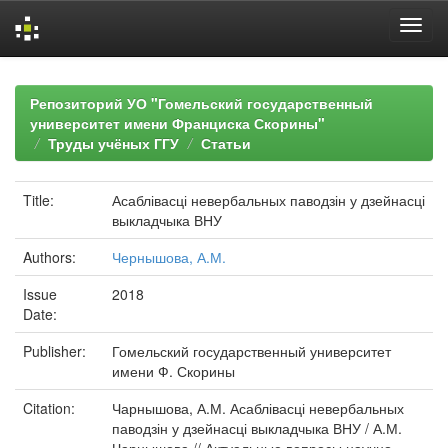
Skip
navigation
Репозиторий УО "Гомельский государственный
университет имени Франциска Скорины"
Труды учёных ГГУ
Статьи
Title:
Асаблівасці невербальных паводзін у дзейнасці
выкладчыка ВНУ
Authors:
Чернышова, А.М.
Issue
2018
Date:
Publisher:
Гомельский государственный университет
имени Ф. Скорины
Citation:
Чарнышова, А.М. Асаблівасці невербальных
паводзін у дзейнасці выкладчыка ВНУ / А.М.