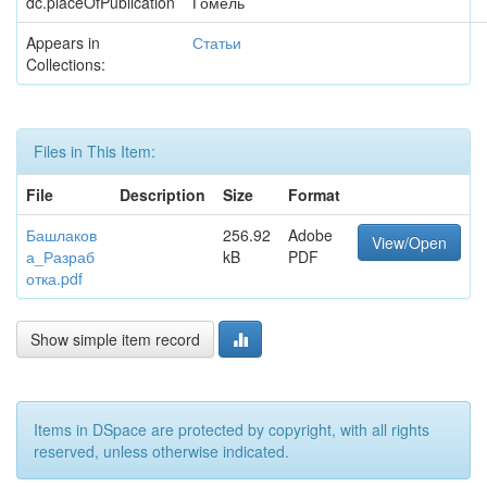
dc.placeOfPublication
Гомель
Appears in
Статьи
Collections:
Files in This Item:
File
Description
Size
Format
Башлаков
256.92
Adobe
View/Open
а_Разраб
kB
PDF
отка.pdf
Show simple item record
Items in DSpace are protected by copyright, with all rights
reserved, unless otherwise indicated.