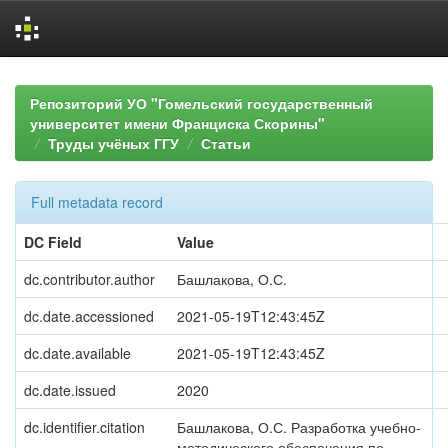
Skip
navigation
Репозиторий УО "Гомельский государственный
университет имени Франциска Скорины"
Труды учёных ГГУ
Статьи
Full metadata record
DC Field
Value
dc.contributor.author
Башлакова, О.С.
dc.date.accessioned
2021-05-19T12:43:45Z
dc.date.available
2021-05-19T12:43:45Z
dc.date.issued
2020
dc.identifier.citation
Башлакова, О.С. Разработка учебно-
методического обеспечения по