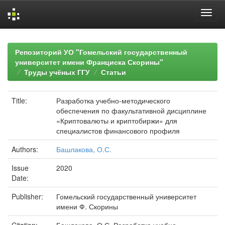
Skip
navigation
Репозиторий УО "Гомельский государственный
университет имени Франциска Скорины"
Труды учёных ГГУ
Статьи
Title:
Разработка учебно-методического
обеспечения по факультативной дисциплине
«Криптовалюты и криптобиржи» для
специалистов финансового профиля
Authors:
Башлакова, О.С.
Issue
2020
Date:
Publisher:
Гомельский государственный университет
имени Ф. Скорины