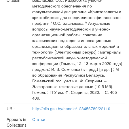
Citation:
Башлакова, О.С. Разработка учебно-
методического обеспечения по
факультативной дисциплине «Криптовалюты и
криптобиржи» для специалистов финансового
профиля / О.С. Башлакова // Актуальные
вопросы научно-методической и учебно-
организационной работы: сочетание
классических подходов и инновационных
организационно-образовательных моделей и
технологий [Электронный ресурс] : материалы
республиканской научно-методической
конференции (Гомель, 12–13 марта 2020 года)
/ редкол.: И. В. Семченко (гл. ред.) [и др. ] ; М-
во образования Республики Беларусь,
Гомельский гос. ун-т им. Ф. Скорины. –
Электронные текстовые данные (10,5 Мб). –
Гомель : ГГУ им. Ф. Скорины, 2020. – С. 405-
409.
URI:
http://elib.gsu.by/handle/123456789/22110
Appears in
Статьи
Collections: