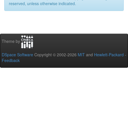
reserved, unless otherwise indicated.
Theme by
DSpace Software
Copyright © 2002-2026
MIT
and
Hewlett-Packard
-
Feedback