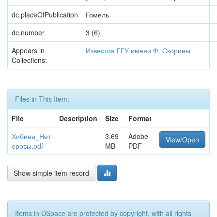
dc.placeOfPublication
Гомель
dc.number
3 (6)
Appears in
Известия ГГУ имени Ф. Скорины
Collections:
Files in This Item:
File
Description
Size
Format
Хибина_Нет
3.69
Adobe
View/Open
еровы.pdf
MB
PDF
Show simple item record
Items in DSpace are protected by copyright, with all rights