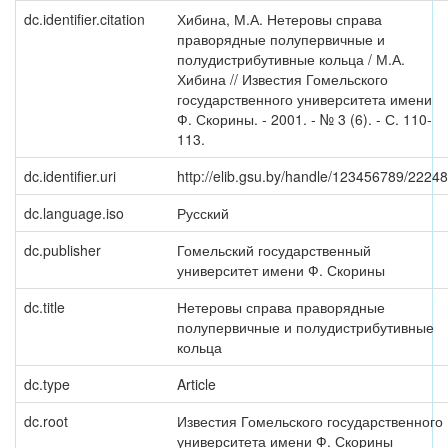
dc.identifier.citation
Хибина, М.А. Нетеровы справа
праворядные полупервичные и
полудистрибутивные кольца / М.А.
Хибина // Известия Гомельского
государственного университета имени
Ф. Скорины. - 2001. - № 3 (6). - С. 110-
113.
dc.identifier.uri
http://elib.gsu.by/handle/123456789/22248
dc.language.iso
Русский
dc.publisher
Гомельский государственный
университет имени Ф. Скорины
dc.title
Нетеровы справа праворядные
полупервичные и полудистрибутивные
кольца
dc.type
Article
dc.root
Известия Гомельского государственного
университета имени Ф. Скорины