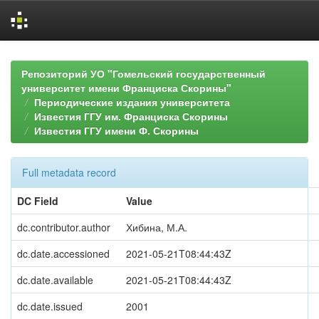
Skip
navigation
Репозиторий УО "Гомельский государственный
университет имени Франциска Скорины"
Периодические издания университета
Известия ГГУ им. Франциска Скорины
Известия ГГУ имени Ф. Скорины
Full metadata record
DC Field
Value
dc.contributor.author
Хибина, М.А.
dc.date.accessioned
2021-05-21T08:44:43Z
dc.date.available
2021-05-21T08:44:43Z
dc.date.issued
2001