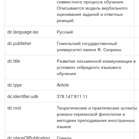
совместного процесса обучения.
Описывается модель вербального
оценивания заданий и ответных
реакций.
dc.language.iso
Русский
dc.publisher
Гомельский государственный
университет имени Ф. Скорины
dc.title
Развитие письменной коммуникации в
условиях гибридного языкового
обучения
dc.type
Article
dc.identifier.udk
378.147:811.11
dc.root
Теоретические и практические аспекты
романо-германской филологии и
методики преподавания иностранных
языков
dc.placeOfPublication
Гомель