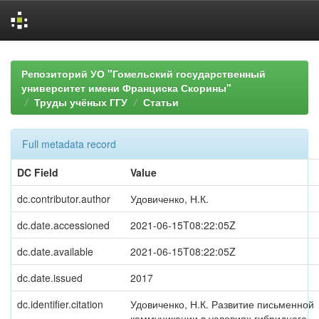
Skip
navigation
Репозиторий УО "Гомельский государственный
университет имени Франциска Скорины"
Труды учёных ГГУ
Статьи
Full metadata record
DC Field
Value
dc.contributor.author
Удовиченко, Н.К.
dc.date.accessioned
2021-06-15T08:22:05Z
dc.date.available
2021-06-15T08:22:05Z
dc.date.issued
2017
dc.identifier.citation
Удовиченко, Н.К. Развитие письменной
коммуникации в условиях гибридного