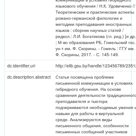
языкового обучения / Н.К. Удовиченко //
Теоретические и практические аспекты
романо-германской филологии и
методики преподавания иностранных
языков : сборник научных статей /
редкол.: Л.И. Богатикова (гл. ред.) [и др.
; М-во образования РБ, Гомельский гос.
ун-т им. Ф. Скорины. - Гомель : ГГУ им.
Ф. Скорины, 2017. - С. 145-149.
dc.identifier.uri
http://elib.gsu.by/handle/123456789/2351
dc.description.abstract
Статья посвящена проблеме
письменной коммуникации в условиях
гибридного обучения. На основе
сравнения деятельности традиционног
преподавателя и тьютора
подчеркиваются необходимые умения 
навыки для работы в виртуальной
среде. Анализируются виды
письменного общения, особенности
письменных сообщений участников