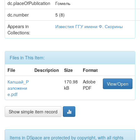
dc.placeOfPublication
Гомель
dc.number
5 (8)
Appears in
Известия ГГУ имени Ф. Скорины
Collections:
Files in This Item:
File
Description
Size
Format
Капшай_Р
170.98
Adobe
View/Open
азложени
kB
PDF
е.pdf
Show simple item record
Items in DSpace are protected by copyright, with all rights