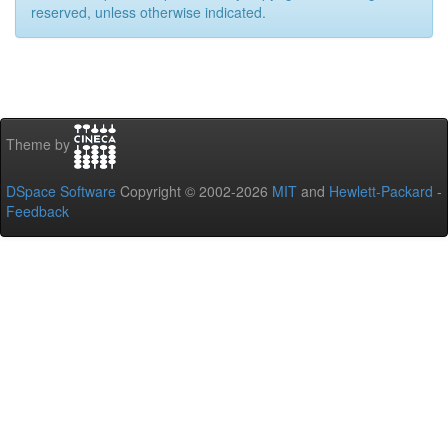
reserved, unless otherwise indicated.
Theme by
DSpace Software
Copyright © 2002-2026
MIT
and
Hewlett-Packard
-
Feedback