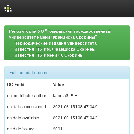
Skip
navigation
Репозиторий УО "Гомельский государственный
университет имени Франциска Скорины"
Периодические издания университета
Известия ГГУ им. Франциска Скорины
Известия ГГУ имени Ф. Скорины
Full metadata record
DC Field
Value
dc.contributor.author
Капшай, В.Н.
dc.date.accessioned
2021-06-15T08:47:04Z
dc.date.available
2021-06-15T08:47:04Z
dc.date.issued
2001