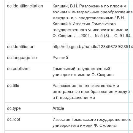
dc.identifier.citation
Капшай, В.Н. Разложение по плоским
волнам и интегральные преобразования
между x- и r- представлениями / В.Н.
Капшай // Известия Гомельского
государственного университета имени
Ф. Скорины. - 2001. - № 5 (8). - С. 91-94.
dc.identifier.uri
http://elib.gsu.by/handle/123456789/23514
dc.language.iso
Русский
dc.publisher
Гомельский государственный
университет имени Ф. Скорины
dc.title
Разложение по плоским волнам и
интегральные преобразования между x-
и r- представлениями
dc.type
Article
dc.root
Известия Гомельского государственного
университета имени Ф. Скорины