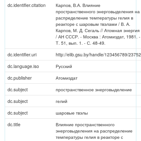
dc.identifier.citation
Карпов, В.А. Влияние
пространственного энерговыделения на
распределение температуры гелия в
реакторе с шаровым твэлами / В. А.
Карпов, М. Д. Сегаль // Атомная энергия
/ АН СССР. - Москва : Атомиздат, 1981. -
Т. 51, вып. 1. - С. 48-49.
dc.identifier.uri
http://elib.gsu.by/handle/123456789/23752
dc.language.iso
Русский
dc.publisher
Атомиздат
dc.subject
пространственное энерговыделение
dc.subject
гелий
dc.subject
шаровые твэлы
dc.title
Влияние пространственного
энерговыделения на распределение
температуры гелия в реакторе с