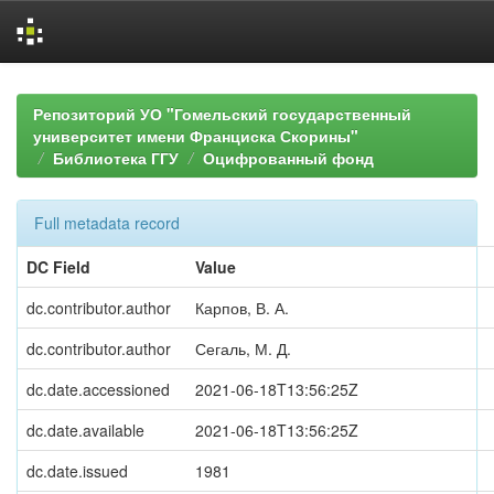
Skip
navigation
Репозиторий УО "Гомельский государственный
университет имени Франциска Скорины"
Библиотека ГГУ
Оцифрованный фонд
Full metadata record
DC Field
Value
dc.contributor.author
Карпов, В. А.
dc.contributor.author
Сегаль, М. Д.
dc.date.accessioned
2021-06-18T13:56:25Z
dc.date.available
2021-06-18T13:56:25Z
dc.date.issued
1981