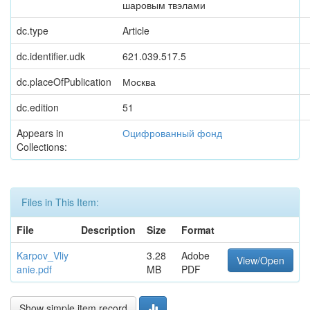
шаровым твэлами
dc.type
Article
dc.identifier.udk
621.039.517.5
dc.placeOfPublication
Москва
dc.edition
51
Appears in
Оцифрованный фонд
Collections:
Files in This Item:
File
Description
Size
Format
Karpov_Vliy
3.28
Adobe
View/Open
anie.pdf
MB
PDF
Show simple item record