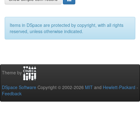
Items in DSpace are protected by copyright, with all rights
reserved, unless otherwise indicated.
Theme by
DSpace Software
Copyright © 2002-2026
MIT
and
Hewlett-Packard
-
Feedback