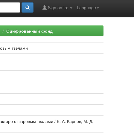
Sign on to:
Language
Оцифрованный фонд
ровым твэлами
торе с шаровым твэлами / В. А. Карпов, М. Д.