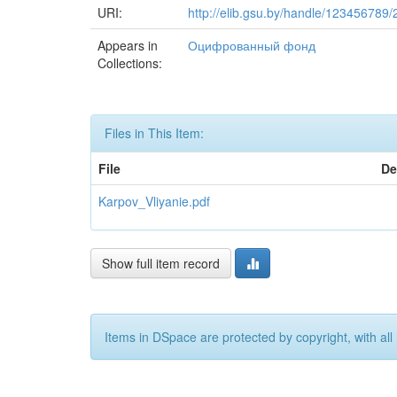
URI:
http://elib.gsu.by/handle/123456789
Appears in
Оцифрованный фонд
Collections:
Files in This Item:
File
De
Karpov_Vliyanie.pdf
Show full item record
Items in DSpace are protected by copyright, with all 