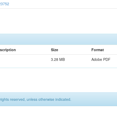
/23752
scription
Size
Format
3.28 MB
Adobe PDF
rights reserved, unless otherwise indicated.