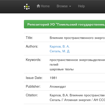
Home
Browse
Help
Skip
navigation
Репозиторий УО "Гомельский государственн
Title:
Влияние пространственного энерг
Authors:
Карпов, В. А.
Сегаль, М. Д.
Keywords:
пространственное энерговыделени
гелий
шаровые твэлы
Issue Date:
1981
Publisher:
Атомиздат
Citation:
Карпов, В.А. Влияние пространстве
Сегаль // Атомная энергия / АН СССР