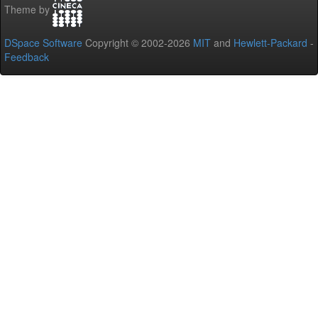
Theme by
DSpace Software
Copyright © 2002-2026
MIT
and
Hewlett-Packard
-
Feedback