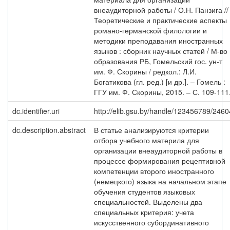
внеаудиторной работы / О.Н. Панзига //
Теоретические и практические аспекты
романо-германской филологии и
методики преподавания иностранных
языков : сборник научных статей / М-во
образования РБ, Гомельский гос. ун-т
им. Ф. Скорины / редкол.: Л.И.
Богатикова (гл. ред.) [и др.]. – Гомель :
ГГУ им. Ф. Скорины, 2015. – С. 109-111
dc.identifier.uri
http://elib.gsu.by/handle/123456789/2460
dc.description.abstract
В статье анализируются критерии
отбора учебного материла для
организации внеаудиторной работы в
процессе формирования рецептивной
компетенции второго иностранного
(немецкого) языка на начальном этапе
обучения студентов языковых
специальностей. Выделены два
специальных критерия: учета
искусственного субординативного