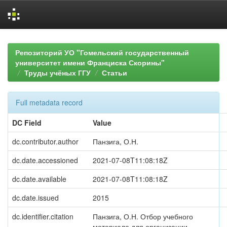
Skip
navigation
Репозиторий УО "Гомельский государственный
университет имени Франциска Скорины"
Труды учёных ГГУ
Статьи
Full metadata record
DC Field
Value
dc.contributor.author
Панзига, О.Н.
dc.date.accessioned
2021-07-08T11:08:18Z
dc.date.available
2021-07-08T11:08:18Z
dc.date.issued
2015
dc.identifier.citation
Панзига, О.Н. Отбор учебного
материала для организации