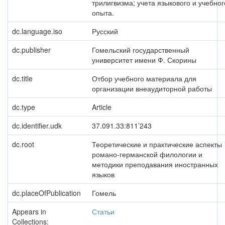
трилигвизма; учета языкового и учебног
опыта.
dc.language.iso
Русский
dc.publisher
Гомельский государственный
университет имени Ф. Скорины
dc.title
Отбор учебного материала для
организации внеаудиторной работы
dc.type
Article
dc.identifier.udk
37.091.33:811’243
dc.root
Теоретические и практические аспекты
романо-германской филологии и
методики преподавания иностранных
языков
dc.placeOfPublication
Гомель
Appears in
Статьи
Collections: