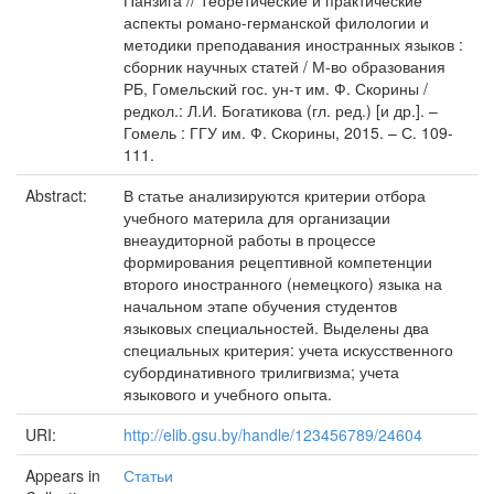
Панзига // Теоретические и практические
аспекты романо-германской филологии и
методики преподавания иностранных языков :
сборник научных статей / М-во образования
РБ, Гомельский гос. ун-т им. Ф. Скорины /
редкол.: Л.И. Богатикова (гл. ред.) [и др.]. –
Гомель : ГГУ им. Ф. Скорины, 2015. – С. 109-
111.
Abstract:
В статье анализируются критерии отбора
учебного материла для организации
внеаудиторной работы в процессе
формирования рецептивной компетенции
второго иностранного (немецкого) языка на
начальном этапе обучения студентов
языковых специальностей. Выделены два
специальных критерия: учета искусственного
субординативного трилигвизма; учета
языкового и учебного опыта.
URI:
http://elib.gsu.by/handle/123456789/24604
Appears in
Статьи