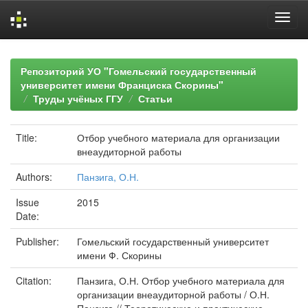
Skip
navigation
Репозиторий УО "Гомельский государственный
университет имени Франциска Скорины"
Труды учёных ГГУ
Статьи
Title:
Отбор учебного материала для организации
внеаудиторной работы
Authors:
Панзига, О.Н.
Issue
2015
Date:
Publisher:
Гомельский государственный университет
имени Ф. Скорины
Citation:
Панзига, О.Н. Отбор учебного материала для
организации внеаудиторной работы / О.Н.