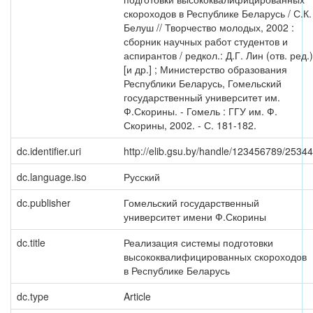
скороходов в Республике Беларусь / С.К.
Белуш // Творчество молодых, 2002 :
сборник научных работ студентов и
аспирантов / редкол.: Д.Г. Лин (отв. ред.)
[и др.] ; Министерство образования
Республики Беларусь, Гомельский
государственный университет им.
Ф.Скорины. - Гомель : ГГУ им. Ф.
Скорины, 2002. - С. 181-182.
dc.identifier.uri
http://elib.gsu.by/handle/123456789/25344
dc.language.iso
Русский
dc.publisher
Гомельский государственный
университет имени Ф.Скорины
dc.title
Реализация системы подготовки
высококвалифицированных скороходов
в Республике Беларусь
dc.type
Article