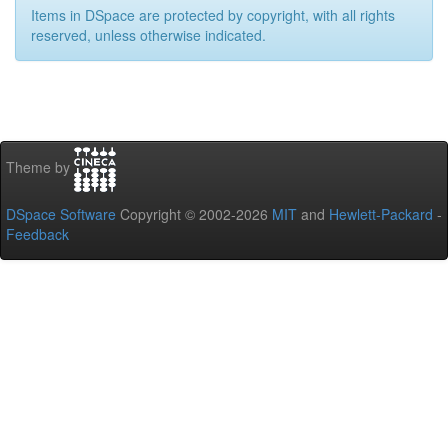
Items in DSpace are protected by copyright, with all rights
reserved, unless otherwise indicated.
Theme by
DSpace Software
Copyright © 2002-2026
MIT
and
Hewlett-Packard
-
Feedback