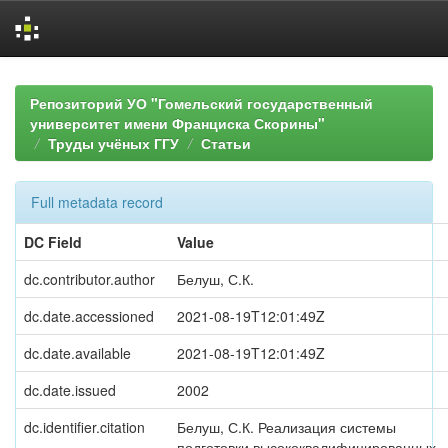
Skip
navigation
Репозиторий УО "Гомельский государственный
университет имени Франциска Скорины"
Труды учёных ГГУ
Статьи
Full metadata record
DC Field
Value
dc.contributor.author
Белуш, С.К.
dc.date.accessioned
2021-08-19T12:01:49Z
dc.date.available
2021-08-19T12:01:49Z
dc.date.issued
2002
dc.identifier.citation
Белуш, С.К. Реализация системы
подготовки высококвалифицированных