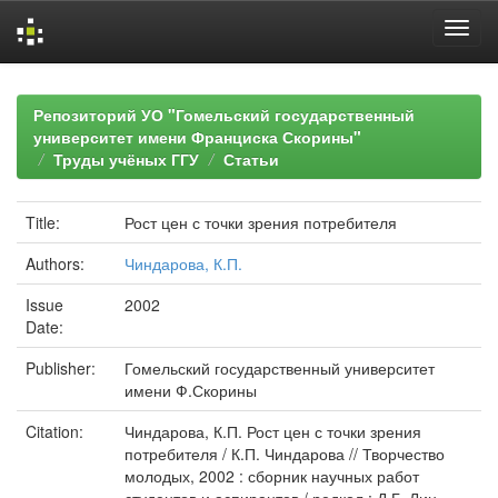
Skip
navigation
Репозиторий УО "Гомельский государственный
университет имени Франциска Скорины"
Труды учёных ГГУ
Статьи
Title:
Рост цен с точки зрения потребителя
Authors:
Чиндарова, К.П.
Issue
2002
Date:
Publisher:
Гомельский государственный университет
имени Ф.Скорины
Citation:
Чиндарова, К.П. Рост цен с точки зрения
потребителя / К.П. Чиндарова // Творчество
молодых, 2002 : сборник научных работ