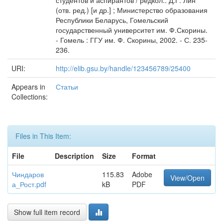
студентов и аспирантов / редкол.: Д.Г. Лин
(отв. ред.) [и др.] ; Министерство образования
Республики Беларусь, Гомельский
государственный университет им. Ф.Скорины.
- Гомель : ГГУ им. Ф. Скорины, 2002. - С. 235-
236.
URI:
http://elib.gsu.by/handle/123456789/25400
Appears in
Статьи
Collections:
Files in This Item:
File
Description
Size
Format
Чиндаров
115.83
Adobe
View/Open
а_Рост.pdf
kB
PDF
Show full item record