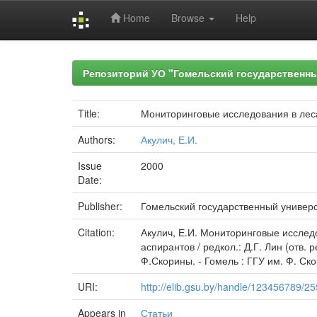
Home
Browse
Help
Skip
navigation
Репозиторий УО "Гомельский государственн
Title:
Мониторинговые исследования в лес
Authors:
Акулич, Е.И.
Issue
2000
Date:
Publisher:
Гомельский государственный универ
Citation:
Акулич, Е.И. Мониторинговые исследо
аспирантов / редкол.: Д.Г. Лин (отв.
Ф.Скорины. - Гомель : ГГУ им. Ф. Ско
URI:
http://elib.gsu.by/handle/123456789/2
Appears in
Статьи