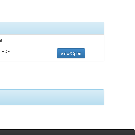
t
e PDF
View/Open