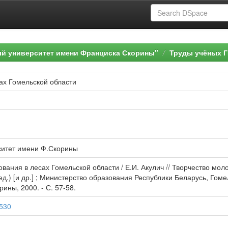
ый университет имени Франциска Скорины"
Труды учёных Г
ах Гомельской области
ситет имени Ф.Скорины
вания в лесах Гомельской области / Е.И. Акулич // Творчество мол
 ред.) [и др.] ; Министерство образования Республики Беларусь, Го
рины, 2000. - С. 57-58.
5530