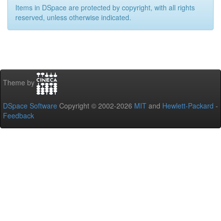
Items in DSpace are protected by copyright, with all rights
reserved, unless otherwise indicated.
Theme by
DSpace Software
Copyright © 2002-2026
MIT
and
Hewlett-Packard
-
Feedback