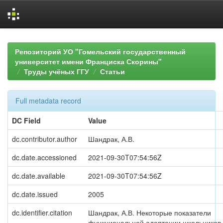
Skip
navigation
Репозиторий УО "Гомельский государственный
университет имени Франциска Скорины"
Труды учёных ГГУ
Статьи
Full metadata record
DC Field
Value
dc.contributor.author
Шандрак, А.В.
dc.date.accessioned
2021-09-30T07:54:56Z
dc.date.available
2021-09-30T07:54:56Z
dc.date.issued
2005
dc.identifier.citation
Шандрак, А.В. Некоторые показатели
функциональной адаптации школьников