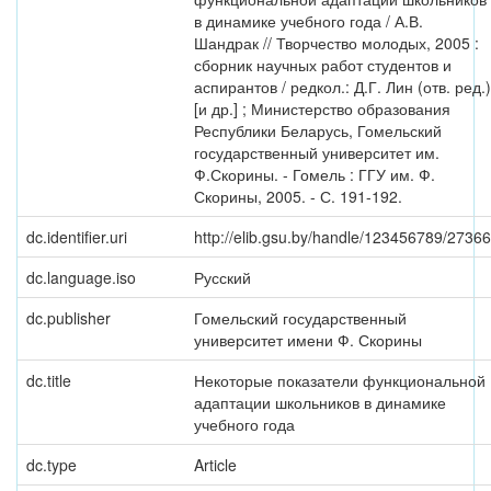
в динамике учебного года / А.В.
Шандрак // Творчество молодых, 2005 :
сборник научных работ студентов и
аспирантов / редкол.: Д.Г. Лин (отв. ред.)
[и др.] ; Министерство образования
Республики Беларусь, Гомельский
государственный университет им.
Ф.Скорины. - Гомель : ГГУ им. Ф.
Скорины, 2005. - С. 191-192.
dc.identifier.uri
http://elib.gsu.by/handle/123456789/27366
dc.language.iso
Русский
dc.publisher
Гомельский государственный
университет имени Ф. Скорины
dc.title
Некоторые показатели функциональной
адаптации школьников в динамике
учебного года
dc.type
Article