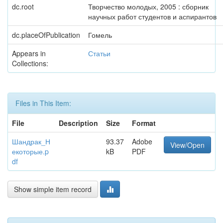
dc.root
Творчество молодых, 2005 : сборник
научных работ студентов и аспирантов
dc.placeOfPublication
Гомель
Appears in
Статьи
Collections:
Files in This Item:
File
Description
Size
Format
Шандрак_Н
93.37
Adobe
View/Open
екоторые.p
kB
PDF
df
Show simple item record