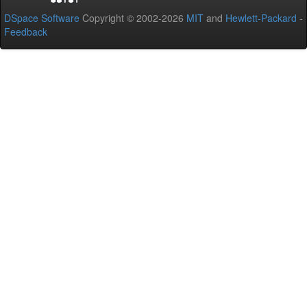
DSpace Software
Copyright © 2002-2026
MIT
and
Hewlett-Packard
-
Feedback