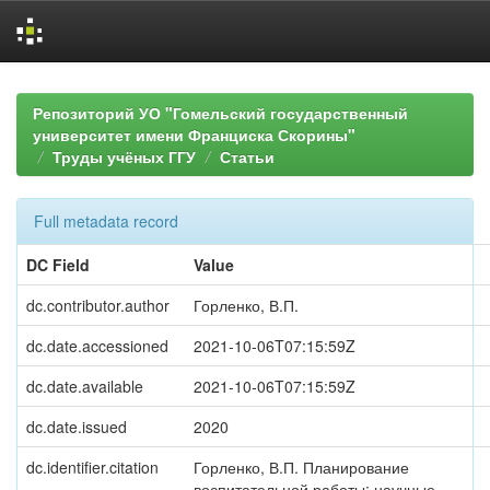
Skip
navigation
Репозиторий УО "Гомельский государственный
университет имени Франциска Скорины"
Труды учёных ГГУ
Статьи
Full metadata record
DC Field
Value
dc.contributor.author
Горленко, В.П.
dc.date.accessioned
2021-10-06T07:15:59Z
dc.date.available
2021-10-06T07:15:59Z
dc.date.issued
2020
dc.identifier.citation
Горленко, В.П. Планирование
воспитательной работы: научные