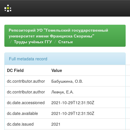
Skip
navigation
Репозиторий УО "Гомельский государственный
университет имени Франциска Скорины"
Труды учёных ГГУ
Статьи
Full metadata record
DC Field
Value
dc.contributor.author
Бабушкина, О.В.
dc.contributor.author
Левчук, Е.А.
dc.date.accessioned
2021-10-29T12:31:50Z
dc.date.available
2021-10-29T12:31:50Z
dc.date.issued
2021