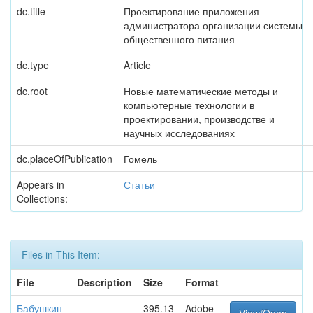
dc.title
Проектирование приложения
администратора организации системы
общественного питания
dc.type
Article
dc.root
Новые математические методы и
компьютерные технологии в
проектировании, производстве и
научных исследованиях
dc.placeOfPublication
Гомель
Appears in
Статьи
Collections:
Files in This Item:
File
Description
Size
Format
Бабушкин
395.13
Adobe