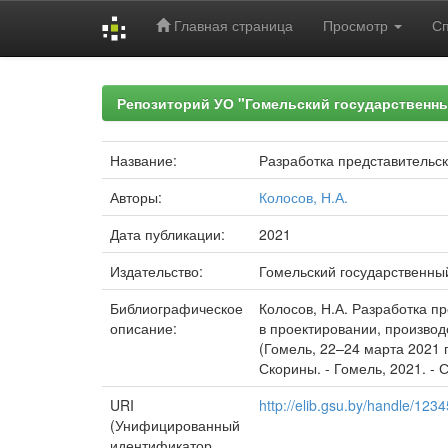
Главная страница
Просмотр
С
Skip
navigation
Репозиторий УО "Гомельский государственн
Название:
Разработка представительск
Авторы:
Колосов, Н.А.
Дата публикации:
2021
Издательство:
Гомельский государственны
Библиографическое
Колосов, Н.А. Разработка п
описание:
в проектировании, производ
(Гомель, 22–24 марта 2021 г
Скорины. - Гомель, 2021. - С
URI
http://elib.gsu.by/handle/12
(Унифицированный
идентификатор