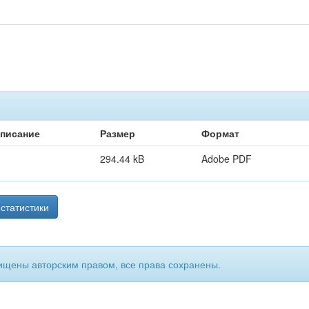
писание
Размер
Формат
294.44 kB
Adobe PDF
статистики
ищены авторским правом, все права сохранены.