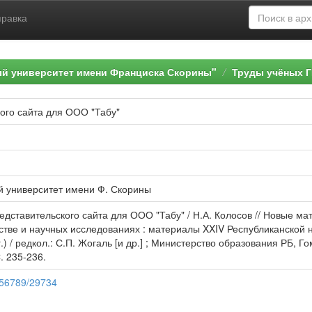
правка
ый университет имени Франциска Скорины"
Труды учёных Г
ого сайта для ООО "Табу"
й университет имени Ф. Скорины
редставительского сайта для ООО "Табу" / Н.А. Колосов // Новые 
стве и научных исследованиях : материалы XXIV Республиканской 
.) / редкол.: С.П. Жогаль [и др.] ; Министерство образования РБ, 
. 235-236.
3456789/29734