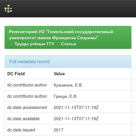
Skip
navigation
Репозиторий УО "Гомельский государственный
университет имени Франциска Скорины"
Труды учёных ГГУ
Статьи
Full metadata record
DC Field
Value
dc.contributor.author
Кузьмина, Е.В.
dc.contributor.author
Грицук, Е.В.
dc.date.accessioned
2021-11-13T07:11:19Z
dc.date.available
2021-11-13T07:11:19Z
dc.date.issued
2017