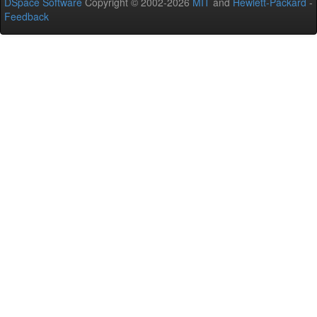
DSpace Software
Copyright © 2002-2026
MIT
and
Hewlett-Packard
-
Feedback