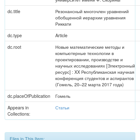
dc.title
Резонансный многочлен уравнений
обобщенной иерархии уравнения
Риккати
dc.type
Article
dc.root
Новые математические методы и
компьютерные технологии в
проектировании, производстве и
научных исследованиях [Электронный
ресурс] : XX Республиканская научная
конференция студентов и аспирантов
(Гомель, 20–22 марта 2017 года)
dc.placeOfPublication
Гомель
Appears in
Статьи
Collections:
Files in This Item: