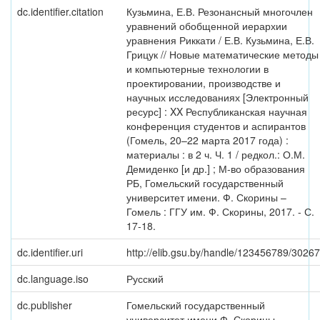
dc.identifier.citation
Кузьмина, Е.В. Резонансный многочлен
уравнений обобщенной иерархии
уравнения Риккати / Е.В. Кузьмина, Е.В.
Грицук // Новые математические методы
и компьютерные технологии в
проектировании, производстве и
научных исследованиях [Электронный
ресурс] : XX Республиканская научная
конференция студентов и аспирантов
(Гомель, 20–22 марта 2017 года) :
материалы : в 2 ч. Ч. 1 / редкол.: О.М.
Демиденко [и др.] ; М-во образования
РБ, Гомельский государственный
университет имени. Ф. Скорины –
Гомель : ГГУ им. Ф. Скорины, 2017. - С.
17-18.
dc.identifier.uri
http://elib.gsu.by/handle/123456789/30267
dc.language.iso
Русский
dc.publisher
Гомельский государственный
университет имени Ф. Скорины