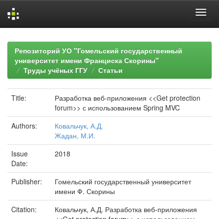
Skip
navigation
Репозиторий УО "Гомельский государственный
университет имени Франциска Скорины"
Труды учёных ГГУ
Статьи
Title:
Разработка веб-приложения <<Get protection
forum>> с использованием Spring MVC
Authors:
Ковальчук, А.Д.
Жадан, М.И.
Issue
2018
Date:
Publisher:
Гомельский государственный университет
имени Ф. Скорины
Citation:
Ковальчук, А.Д. Разработка веб-приложения