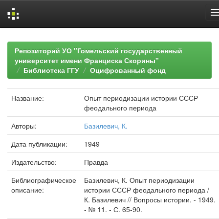
Skip
navigation
Репозиторий УО "Гомельский государственный
университет имени Франциска Скорины"
Библиотека ГГУ
Оцифрованный фонд
Название:
Опыт периодизации истории СССР
феодального периода
Авторы:
Базилевич, К.
Дата публикации:
1949
Издательство:
Правда
Библиографическое
Базилевич, К. Опыт периодизации
описание:
истории СССР феодального периода /
К. Базилевич // Вопросы истории. - 1949.
- № 11. - С. 65-90.