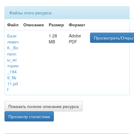
Файлы этого ресурса:
Файл
Описание
Размер
Формат
Бази
1.28
Adobe
Просмотреть/Откры
левич
MB
PDF
К._Во
прос
ы_ис
тории
_194
9_№
11.pd
f
Показать полное описание ресурса
Просмотр статистики