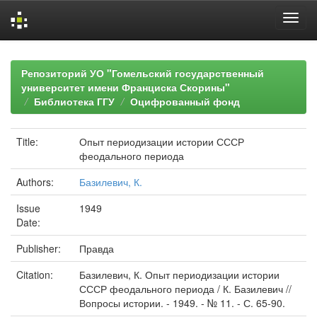
Skip
navigation
Репозиторий УО "Гомельский государственный
университет имени Франциска Скорины"
Библиотека ГГУ
Оцифрованный фонд
Title:
Опыт периодизации истории СССР
феодального периода
Authors:
Базилевич, К.
Issue
1949
Date:
Publisher:
Правда
Citation:
Базилевич, К. Опыт периодизации истории
СССР феодального периода / К. Базилевич //
Вопросы истории. - 1949. - № 11. - С. 65-90.