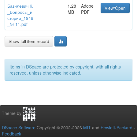
Базилевич К.
1.28
Adobe
View/Open
_Вопросы_и
MB
PDF
стории_1949
_№ 11.pdf
Show full item record
Items in DSpace are protected by copyright, with all rights
reserved, unless otherwise indicated.
Theme by
DSpace Software
Copyright © 2002-2026
MIT
and
Hewlett-Packard
-
Feedback