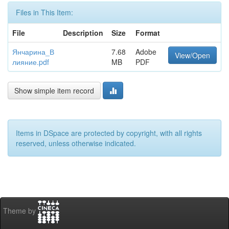
Files in This Item:
File
Description
Size
Format
Янчарина_В
7.68
Adobe
View/Open
лияние.pdf
MB
PDF
Show simple item record
Items in DSpace are protected by copyright, with all rights
reserved, unless otherwise indicated.
Theme by