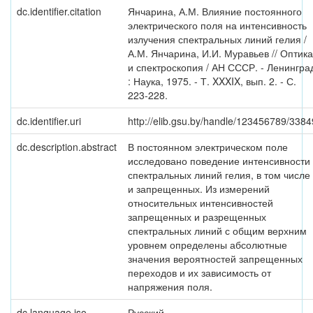
dc.identifier.citation
Янчарина, А.М. Влияние постоянного
электрического поля на интенсивность
излучения спектральных линий гелия /
А.М. Янчарина, И.И. Муравьев // Оптика
и спектроскопия / АН СССР. - Ленингра
: Наука, 1975. - Т. XXXIX, вып. 2. - С.
223-228.
dc.identifier.uri
http://elib.gsu.by/handle/123456789/3384
dc.description.abstract
В постоянном электрическом поле
исследовано поведение интенсивности
спектральных линий гелия, в том числе
и запрещенных. Из измерений
относительных интенсивностей
запрещенных и разрещенных
спектральных линий с общим верхним
уровнем определены абсолютные
значения вероятностей запрещенных
переходов и их зависимость от
напряжения поля.
dc.language.iso
Русский