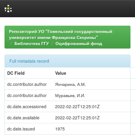
Skip
navigation
Репозиторий УО "Гомельский государственный
университет имени Франциска Скорины"
Библиотека ГГУ
Оцифрованный фонд
Full metadata record
DC Field
Value
dc.contributor.author
Янчарина, А.М.
dc.contributor.author
Муравьев, И.И.
dc.date.accessioned
2022-02-22T12:25:01Z
dc.date.available
2022-02-22T12:25:01Z
dc.date.issued
1975