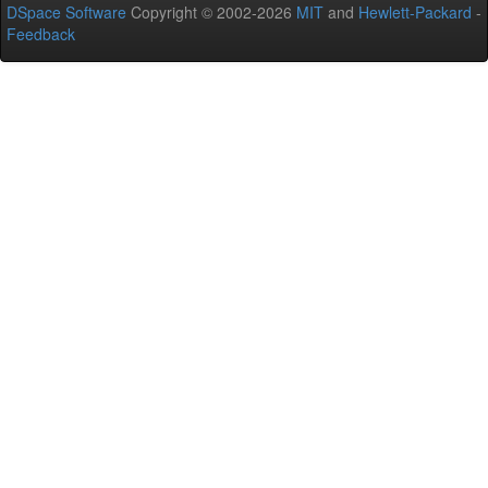
DSpace Software
Copyright © 2002-2026
MIT
and
Hewlett-Packard
-
Feedback