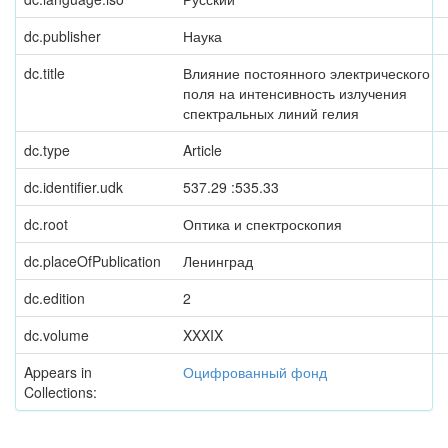
dc.publisher
Наука
dc.title
Влияние постоянного электрического
поля на интенсивность излучения
спектральных линий гелия
dc.type
Article
dc.identifier.udk
537.29 :535.33
dc.root
Оптика и спектроскопия
dc.placeOfPublication
Ленинград
dc.edition
2
dc.volume
XXXIX
Appears in
Оцифрованный фонд
Collections: