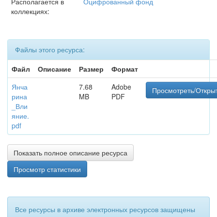
Располагается в
Оцифрованный фонд
коллекциях:
Файлы этого ресурса:
Файл
Описание
Размер
Формат
Янча
7.68
Adobe
Просмотреть/Откры
рина
MB
PDF
_Вли
яние.
pdf
Показать полное описание ресурса
Просмотр статистики
Все ресурсы в архиве электронных ресурсов защищены