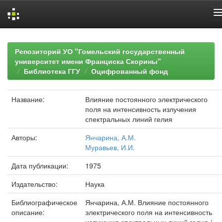
Skip
navigation
Репозиторий УО "Гомельский государственный
университет имени Франциска Скорины"
Библиотека ГГУ
Оцифрованный фонд
Название:
Влияние постоянного электрического
поля на интенсивность излучения
спектральных линий гелия
Авторы:
Янчарина, А.М.
Муравьев, И.И.
Дата публикации:
1975
Издательство:
Наука
Библиографическое
Янчарина, А.М. Влияние постоянного
описание:
электрического поля на интенсивность