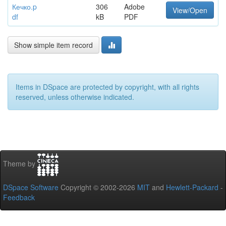
Кечко.p
306
Adobe
View/Open
df
kB
PDF
Show simple item record
Items in DSpace are protected by copyright, with all rights
reserved, unless otherwise indicated.
Theme by
DSpace Software
Copyright © 2002-2026
MIT
and
Hewlett-Packard
-
Feedback