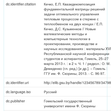
dc.identifier.citation
Кечко, Е.П. Квазидекомпозиция
фундаментальной матрицы решений
задачи оптимального управления
тепловым процессом в стержне с
теплообменом на двух концах / Е.П.
Кечко, Д.С. Кузьменков // Новые
математические методы и
компьютерные технологии в
проектировании, производстве и
научных исследованиях : материалы XVI
Республиканской научной конференции
студентов и аспирантов, Гомель, 25–27
марта 2013 г. : в 2 ч. Ч. 1 / редкол.: О. М.
Демиденко (гл. ред.) [и др.]. – Гомель :
ГГУ им. Ф. Скорины, 2013. - С. 96-97.
dc.identifier.uri
http://elib.gsu.by/handle/123456789/34798
dc.language.iso
Русский
dc.publisher
Гомельский государственный
университет имени Ф. Скорины