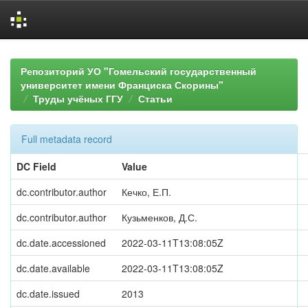
Skip
navigation
Репозиторий УО "Гомельский государственный
университет имени Франциска Скорины"
Труды учёных ГГУ
Статьи
Full metadata record
DC Field
Value
dc.contributor.author
Кечко, Е.П.
dc.contributor.author
Кузьменков, Д.С.
dc.date.accessioned
2022-03-11T13:08:05Z
dc.date.available
2022-03-11T13:08:05Z
dc.date.issued
2013