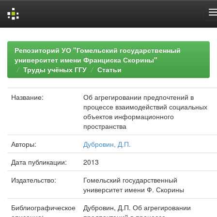
Skip
navigation
Репозиторий УО "Гомельский государственный
университет имени Франциска Скорины"
Труды учёных ГГУ
Статьи
Название:
Об агрегировании предпочтений в
процессе взаимодействий социальных
объектов информационного
пространства
Авторы:
Дубровин, Д.П.
Дата публикации:
2013
Издательство:
Гомельский государственный
университет имени Ф. Скорины
Библиографическое
Дубровин, Д.П. Об агрегировании