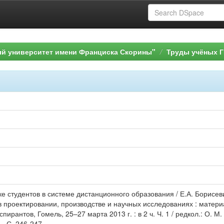
ый университет имени Франциска Скорины"
Труды учёных Г
ке студентов в системе дистанционного образования / Е.А. Борисе
 проектировании, производстве и научных исследованиях : матери
ирантов, Гомель, 25–27 марта 2013 г. : в 2 ч. Ч. 1 / редкол.: О. М. 
 - С. 246-247.