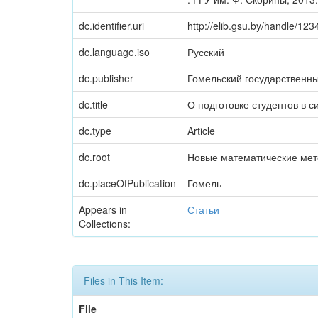
dc.identifier.uri
http://elib.gsu.by/handle/1
dc.language.iso
Русский
dc.publisher
Гомельский государственн
dc.title
О подготовке студентов в 
dc.type
Article
dc.root
Новые математические мет
dc.placeOfPublication
Гомель
Appears in
Статьи
Collections:
Files in This Item:
File