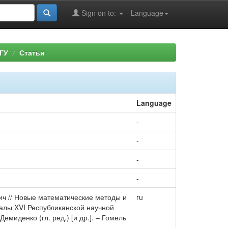
Sign on to:
Language
ГУ
Статьи
Language
-
-
-
-
вич // Новые математические методы и
ru
алы XVI Республиканской научной
Демиденко (гл. ред.) [и др.]. – Гомель