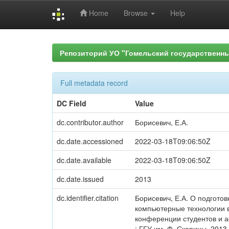
Home
Browse
Help
Skip
navigation
Репозиторий УО "Гомельский государственн
Full metadata record
DC Field
Value
dc.contributor.author
Борисевич, Е.А.
dc.date.accessioned
2022-03-18T09:06:50Z
dc.date.available
2022-03-18T09:06:50Z
dc.date.issued
2013
dc.identifier.citation
Борисевич, Е.А. О подготов
компьютерные технологии в
конференции студентов и асп
: ГГУ им. Ф. Скорины, 2013.