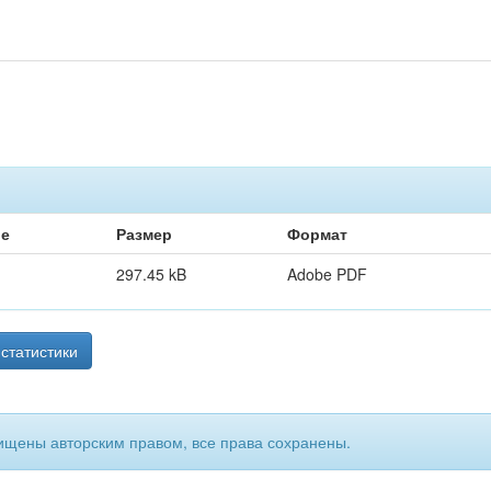
ие
Размер
Формат
297.45 kB
Adobe PDF
статистики
ищены авторским правом, все права сохранены.