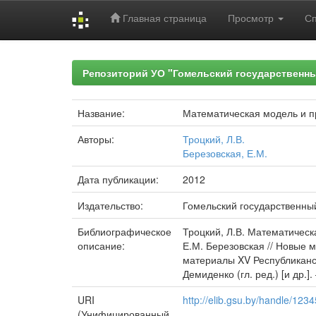
Главная страница
Просмотр
С
Skip
navigation
Репозиторий УО "Гомельский государственн
Название:
Математическая модель и п
Авторы:
Троцкий, Л.В.
Березовская, Е.М.
Дата публикации:
2012
Издательство:
Гомельский государственны
Библиографическое
Троцкий, Л.В. Математическ
описание:
Е.М. Березовская // Новые 
материалы XV Республиканско
Демиденко (гл. ред.) [и др.].
URI
http://elib.gsu.by/handle/12
(Унифицированный