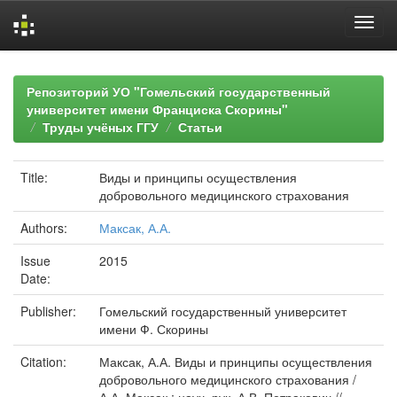
Skip
navigation
Репозиторий УО "Гомельский государственный
университет имени Франциска Скорины"
Труды учёных ГГУ
Статьи
Title:
Виды и принципы осуществления
добровольного медицинского страхования
Authors:
Максак, А.А.
Issue
2015
Date:
Publisher:
Гомельский государственный университет
имени Ф. Скорины
Citation:
Максак, А.А. Виды и принципы осуществления
добровольного медицинского страхования /