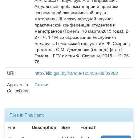
А.А. Максак ; науч. рук. А.В. Петракович //
Актуальные проблемы теории и практики
современной экономической науки :
материалы III международной научно-
практической конференции студентов и
магистрантов (Гомель, 18 марта 2015 года). В
2 ч. Ч. 1 / М-во образования Республики
Беларусь, Гомельский гос. ун-т им. Ф. Скорины
; редкол. : О.М. Демиденко (гл. ред.) [и др.]. -
Гомель : ГГУ имени Ф. Скорины, 2015. – C. 76-
78.
URI:
http://elib.gsu.by/handle/123456789/39282
Appears in
Статьи
Collections:
Files in This Item:
File
Description
Size
Format