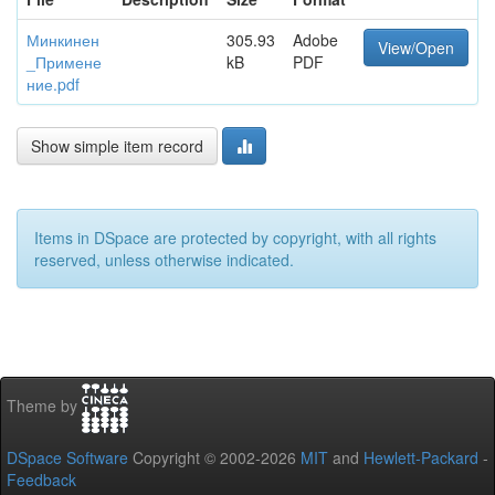
Минкинен
305.93
Adobe
View/Open
_Примене
kB
PDF
ние.pdf
Show simple item record
Items in DSpace are protected by copyright, with all rights
reserved, unless otherwise indicated.
Theme by
DSpace Software
Copyright © 2002-2026
MIT
and
Hewlett-Packard
-
Feedback