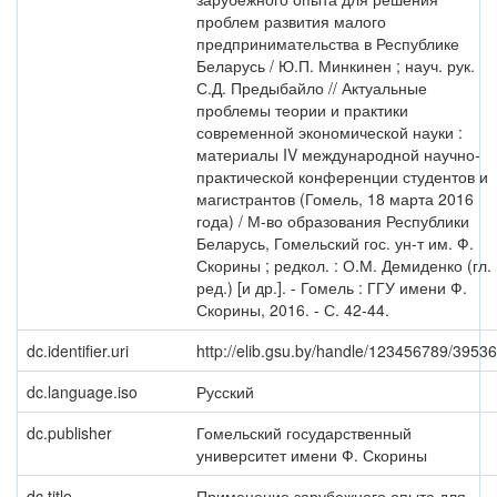
проблем развития малого
предпринимательства в Республике
Беларусь / Ю.П. Минкинен ; науч. рук.
С.Д. Предыбайло // Актуальные
проблемы теории и практики
современной экономической науки :
материалы IV международной научно-
практической конференции студентов и
магистрантов (Гомель, 18 марта 2016
года) / М-во образования Республики
Беларусь, Гомельский гос. ун-т им. Ф.
Скорины ; редкол. : О.М. Демиденко (гл.
ред.) [и др.]. - Гомель : ГГУ имени Ф.
Скорины, 2016. - С. 42-44.
dc.identifier.uri
http://elib.gsu.by/handle/123456789/39536
dc.language.iso
Русский
dc.publisher
Гомельский государственный
университет имени Ф. Скорины
dc.title
Применение зарубежного опыта для