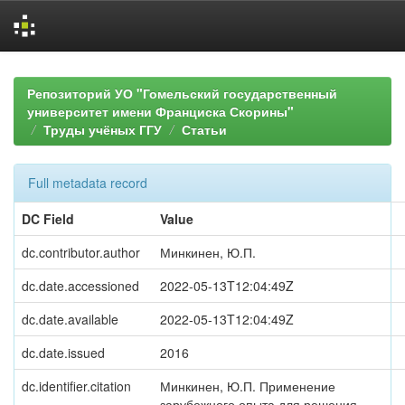
Skip
navigation
Репозиторий УО "Гомельский государственный
университет имени Франциска Скорины"
Труды учёных ГГУ
Статьи
Full metadata record
DC Field
Value
dc.contributor.author
Минкинен, Ю.П.
dc.date.accessioned
2022-05-13T12:04:49Z
dc.date.available
2022-05-13T12:04:49Z
dc.date.issued
2016
dc.identifier.citation
Минкинен, Ю.П. Применение
зарубежного опыта для решения