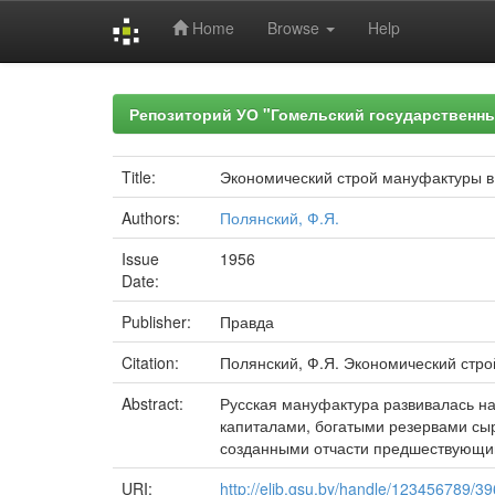
Home
Browse
Help
Skip
navigation
Репозиторий УО "Гомельский государственн
Title:
Экономический строй мануфактуры в 
Authors:
Полянский, Ф.Я.
Issue
1956
Date:
Publisher:
Правда
Citation:
Полянский, Ф.Я. Экономический строй 
Abstract:
Русская мануфактура развивалась на
капиталами, богатыми резервами сы
созданными отчасти предшествующим
URI:
http://elib.gsu.by/handle/123456789/3