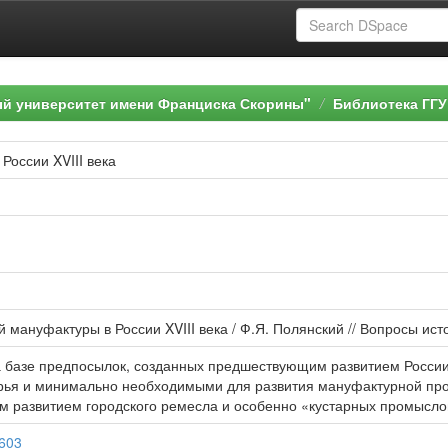
ый университет имени Франциска Скорины"
Библиотека ГГУ
России XVIII века
мануфактуры в России XVIII века / Ф.Я. Полянский // Вопросы истори
 базе предпосылок, созданных предшествующим развитием России. 
рья и минимально необходимыми для развития мануфактурной пр
 развитием городского ремесла и особенно «кустарных промыслов
9603