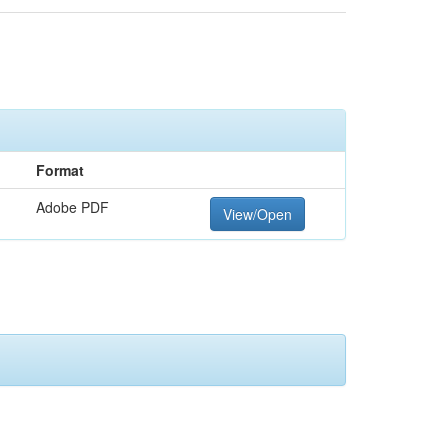
Format
Adobe PDF
View/Open