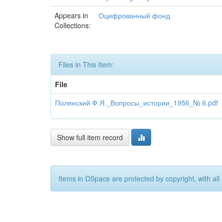
Appears in
Оцифрованный фонд
Collections:
Files in This Item:
File
Полянский Ф.Я._Вопросы_истории_1956_№ 6.pdf
Show full item record
Items in DSpace are protected by copyright, with all 