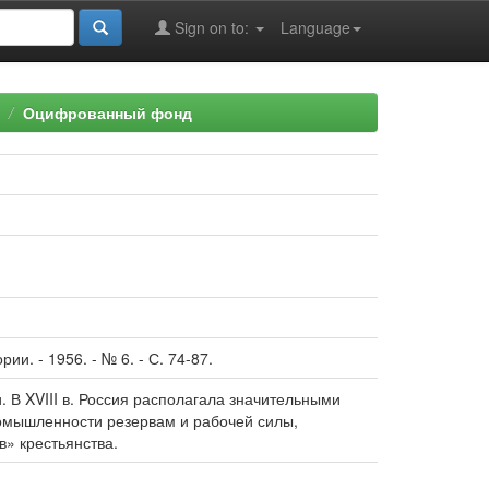
Sign on to:
Language
Оцифрованный фонд
и. - 1956. - № 6. - С. 74-87.
В XVIII в. Россия располагала значительными
омышленности резервам и рабочей силы,
» крестьянства.