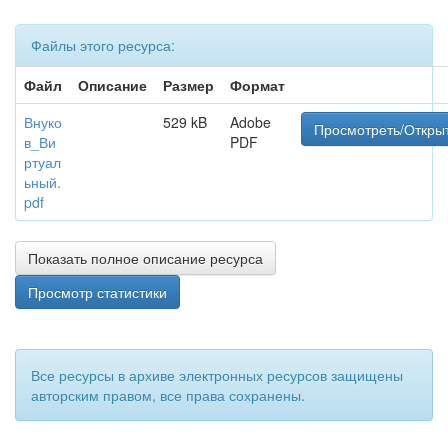
Файлы этого ресурса:
Файл
Описание
Размер
Формат
Внуко
529 kB
Adobe
Просмотреть/Откры
в_Ви
PDF
ртуал
ьный.
pdf
Показать полное описание ресурса
Просмотр статистики
Все ресурсы в архиве электронных ресурсов защищены
авторским правом, все права сохранены.