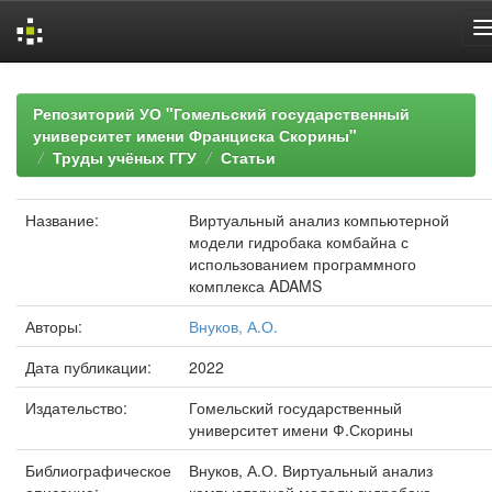
Skip
navigation
Репозиторий УО "Гомельский государственный
университет имени Франциска Скорины"
Труды учёных ГГУ
Статьи
Название:
Виртуальный анализ компьютерной
модели гидробака комбайна с
использованием программного
комплекса ADAMS
Авторы:
Внуков, А.О.
Дата публикации:
2022
Издательство:
Гомельский государственный
университет имени Ф.Скорины
Библиографическое
Внуков, А.О. Виртуальный анализ