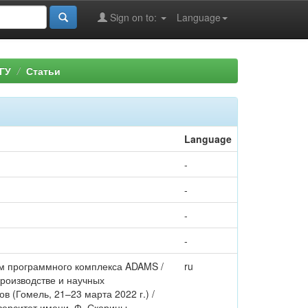
Sign on to:
Language
ГУ
Статьи
Language
-
-
-
-
ем программного комплекса ADAMS /
ru
производстве и научных
 (Гомель, 21–23 марта 2022 г.) /
верситет имени. Ф. Скорины. -