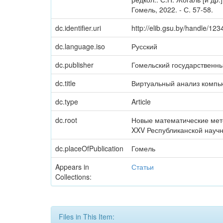
Гомель, 2022. - С. 57-58.
dc.identifier.uri
http://elib.gsu.by/handle/1
dc.language.iso
Русский
dc.publisher
Гомельский государственн
dc.title
Виртуальный анализ компь
dc.type
Article
dc.root
Новые математические мето
XXV Республиканской научн
dc.placeOfPublication
Гомель
Appears in
Статьи
Collections:
Files in This Item: