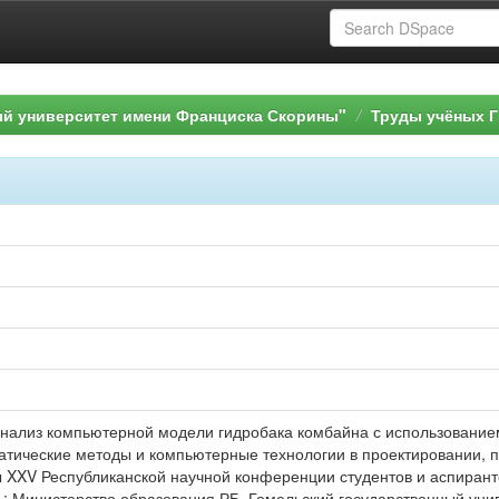
ый университет имени Франциска Скорины"
Труды учёных Г
 анализ компьютерной модели гидробака комбайна с использовани
матические методы и компьютерные технологии в проектировании, 
 XXV Республиканской научной конференции студентов и аспирантов
.] ; Министерство образования РБ, Гомельский государственный уни