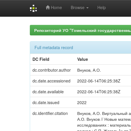
Home
Browse
Help
Skip
navigation
Репозиторий УО "Гомельский государственн
Full metadata record
DC Field
Value
dc.contributor.author
Внуков, А.О.
dc.date.accessioned
2022-06-14T06:25:38Z
dc.date.available
2022-06-14T06:25:38Z
dc.date.issued
2022
dc.identifier.citation
Внуков, А.О. Виртуальный
А.О. Внуков // Новые мате
исследованиях : материалы
редкол.: С.П. Жогаль [и др