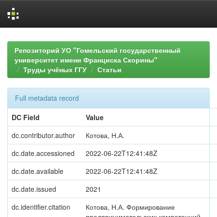
Skip
navigation
Репозиторий УО "Гомельский государственный
университет имени Франциска Скорины"
Труды учёных ГГУ
Статьи
Full metadata record
DC Field
Value
dc.contributor.author
Котова, Н.А.
dc.date.accessioned
2022-06-22T12:41:48Z
dc.date.available
2022-06-22T12:41:48Z
dc.date.issued
2021
dc.identifier.citation
Котова, Н.А. Формирование
предпринимательских компетенций