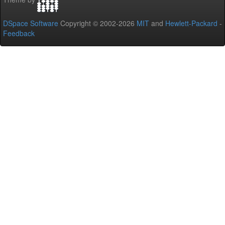
DSpace Software
Copyright © 2002-2026
MIT
and
Hewlett-Packard
-
Feedback