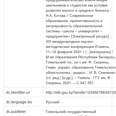
школьников и студентов как условие
развития малого и среднего бизнеса /
Н.А. Котова // Современное
образование: преемственность и
непрерывность образовательной
системы «школа – университет –
предприятие» [Электронный ресурс] :
ХІІІ международная научно-
методическая конференция (Гомель,
11–12 февраля 2021 г.) : [материалы] /
М-во образования Республики Беларусь,
Гомельский гос. ун-т им. Ф. Скорины,
Главн. управл. образования Гомельского
облисполкома ; редкол. : И. В. Семченко
(гл. ред.) [и др.]. – Гомель : ГГУ им. Ф.
Скорины, 2021. – С.347-351.
dc.identifier.uri
http://elib.gsu.by/handle/123456789/43133
dc.language.iso
Русский
dc.publisher
Гомельский государственный