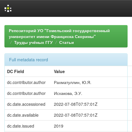
Skip
navigation
Репозиторий УО "Гомельский государственный
университет имени Франциска Скорины"
Труды учёных ГГУ
Статьи
Full metadata record
DC Field
Value
dc.contributor.author
Рахматуллин, Ю.Я.
dc.contributor.author
Исхакова, Э.У.
dc.date.accessioned
2022-07-08T07:57:01Z
dc.date.available
2022-07-08T07:57:01Z
dc.date.issued
2019