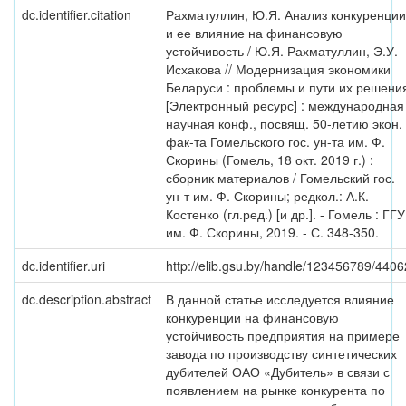
dc.identifier.citation
Рахматуллин, Ю.Я. Анализ конкуренции
и ее влияние на финансовую
устойчивость / Ю.Я. Рахматуллин, Э.У.
Исхакова // Модернизация экономики
Беларуси : проблемы и пути их решени
[Электронный ресурс] : международная
научная конф., посвящ. 50-летию экон.
фак-та Гомельского гос. ун-та им. Ф.
Скорины (Гомель, 18 окт. 2019 г.) :
сборник материалов / Гомельский гос.
ун-т им. Ф. Скорины; редкол.: А.К.
Костенко (гл.ред.) [и др.]. - Гомель : ГГУ
им. Ф. Скорины, 2019. - С. 348-350.
dc.identifier.uri
http://elib.gsu.by/handle/123456789/4406
dc.description.abstract
В данной статье исследуется влияние
конкуренции на финансовую
устойчивость предприятия на примере
завода по производству синтетических
дубителей ОАО «Дубитель» в связи с
появлением на рынке конкурента по