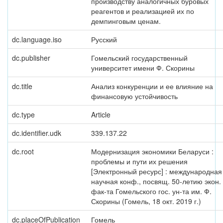
производству аналогичных буровых
реагентов и реализацией их по
демпинговым ценам.
dc.language.iso
Русский
dc.publisher
Гомельский государственный
университет имени Ф. Скорины
dc.title
Анализ конкуренции и ее влияние на
финансовую устойчивость
dc.type
Article
dc.identifier.udk
339.137.22
dc.root
Модернизация экономики Беларуси :
проблемы и пути их решения
[Электронный ресурс] : международная
научная конф., посвящ. 50-летию экон.
фак-та Гомельского гос. ун-та им. Ф.
Скорины (Гомель, 18 окт. 2019 г.)
dc.placeOfPublication
Гомель