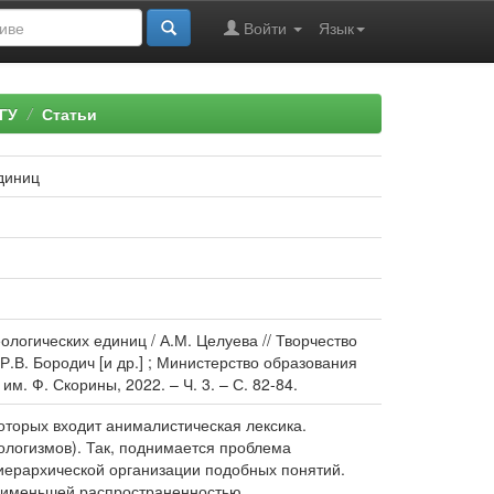
Войти
Язык
ГУ
Статьи
диниц
логических единиц / А.М. Целуева // Творчество
 Р.В. Бородич [и др.] ; Министерство образования
. Ф. Скорины, 2022. – Ч. 3. – С. 82-84.
оторых входит анималистическая лексика.
ологизмов). Так, поднимается проблема
иерархической организации подобных понятий.
аименьшей распространенностью.