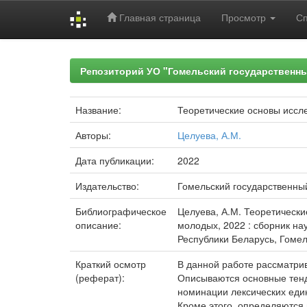
Главная страница
Просмотр
С
Skip
navigation
Репозиторий УО "Гомельский государственн
Название:
Теоретические основы иссл
Авторы:
Целуева, А.М.
Дата публикации:
2022
Издательство:
Гомельский государственны
Библиографическое
Целуева, А.М. Теоретически
описание:
молодых, 2022 : сборник нау
Республики Беларусь, Гомель
Краткий осмотр
В данной работе рассматрив
(реферат):
Описываются основные тенде
номинации лексических еди
Кроме этого, определяются