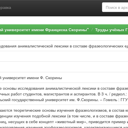
правка
ый университет имени Франциска Скорины"
Труды учёных Г
едования анималистической лексики в составе фразеологических е
й университет имени Ф. Скорины
е основы исследования анималистической лексики в составе фразео
чных работ студентов, магистрантов и аспирантов. В 3 ч. / редкол.:
ский государственный университет им. Ф.Скорины. – Гомель : ГГУ им
аются теоретические основы изучения фразеологизмов, в состав к
нции изучения подобной лексики (в том числе, и в составе фразе
ниц, несущих в себе концепт «животный мир», приводится пример 
 направления изучения зоофразеологизмов, характеризующиеся н