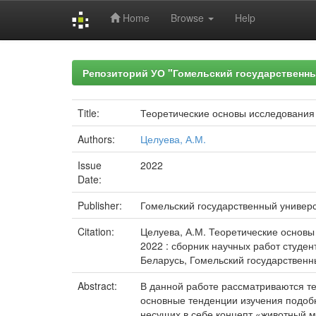
Home
Browse
Help
Skip
navigation
Репозиторий УО "Гомельский государственн
Title:
Теоретические основы исследования 
Authors:
Целуева, А.М.
Issue
2022
Date:
Publisher:
Гомельский государственный универ
Citation:
Целуева, А.М. Теоретические основы
2022 : сборник научных работ студент
Беларусь, Гомельский государственный
Abstract:
В данной работе рассматриваются те
основные тенденции изучения подобн
несущих в себе концепт «животный 