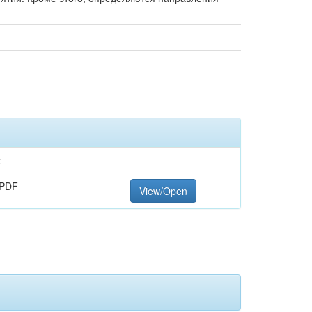
t
 PDF
View/Open