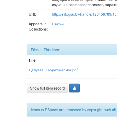
изучения зоофразеологизмов, харак
URI:
http://elib.gsu.by/handle/123456789/4
Appears in
Статьи
Collections:
Files in This Item:
File
Целуева_Теоретические.pdf
Show full item record
Items in DSpace are protected by copyright, with all 