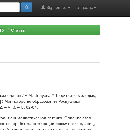
Sign on to:
Language
ГУ
Статьи
их единиц / А.М. Целуева // Творчество молодых,
р.] ; Министерство образования Республики
– Ч. 3. – С. 82-84.
входит анималистическая лексика. Описываются
имается проблема номинации лексических единиц,
ятий. Кроме этого, определяются направления