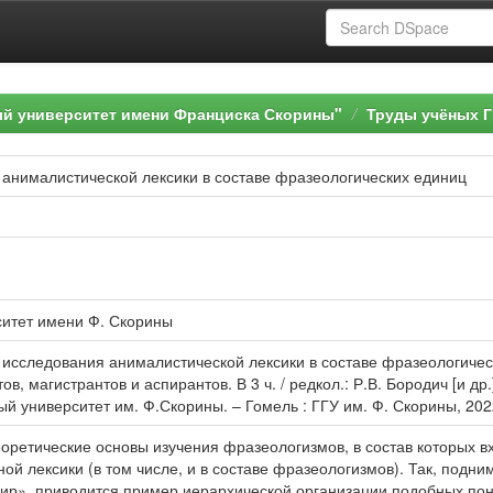
ый университет имени Франциска Скорины"
Труды учёных Г
анималистической лексики в составе фразеологических единиц
ситет имени Ф. Скорины
 исследования анималистической лексики в составе фразеологическ
ов, магистрантов и аспирантов. В 3 ч. / редкол.: Р.В. Бородич [и д
 университет им. Ф.Скорины. – Гомель : ГГУ им. Ф. Скорины, 2022. 
оретические основы изучения фразеологизмов, в состав которых 
ой лексики (в том числе, и в составе фразеологизмов). Так, подн
мир», приводится пример иерархической организации подобных пон