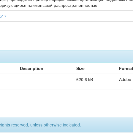
теризующиеся наименьшей распространенностью.
5517
Description
Size
Forma
620.6 kB
Adobe
rights reserved, unless otherwise indicated.