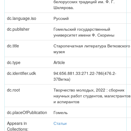
белорусских традиций им. Ф. Г.
Шклярова.
dc.language.iso
Русский
dc.publisher
Гомельский государственный
университет имени Ф. Скорины
dc.title
Старопечатная литература Ветковского
музея
dc.type
Article
dc.identifier.udk
94:656.881.33:271.22-786(476.2-
37Ветка)
dc.root
Творчество молодых, 2022 : сборник
научных работ студентов, магистрантов
и аспирантов
dc.placeOfPublication
Гомель
Appears in
Статьи
Collections: