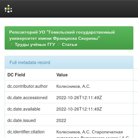
Skip
navigation
Репозиторий УО "Гомельский государственный
университет имени Франциска Скорины"
Труды учёных ГГУ
Статьи
Full metadata record
DC Field
Value
dc.contributor.author
Колесников, А.С.
dc.date.accessioned
2022-10-26T12:11:49Z
dc.date.available
2022-10-26T12:11:49Z
dc.date.issued
2022
dc.identifier.citation
Колесников, А.С. Старопечатная
литература Ветковского музея / А.С.