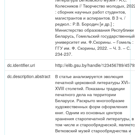
Колесников // Творчество молодых, 202
: сборник научных работ студентов,
магистрантов и аспирантов. В 3 ч. /
редкол.: Р.В. Бородич [и др.] ;
Министерство образования Республики
Беларусь, Гомельский государственный
университет им. Ф.Скорины. – Гомель :
ГГУ им. Ф. Скорины, 2022. – Ч. 3. – С.
234-237.
dc.identifier.uri
http://elib.gsu.by/handle/123456789/4579
dc.description.abstract
В статье анализируется эволюция
печатной церковной литературы XVI–
XVIII столетий. Показаны традиции
печатного дела на территории
Беларуси. Раскрыто многообразие
художественных форм оформления
книг. Одним из основных центров
хранения старопечатной литературы, в
том числе и старообрядческой, являетс
Ветковский музей старообрядчества и