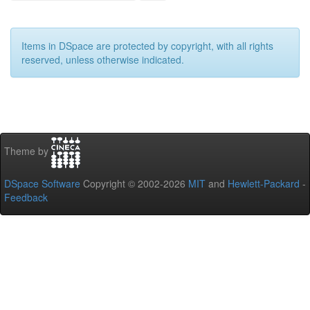
Items in DSpace are protected by copyright, with all rights
reserved, unless otherwise indicated.
Theme by
DSpace Software
Copyright © 2002-2026
MIT
and
Hewlett-Packard
-
Feedback