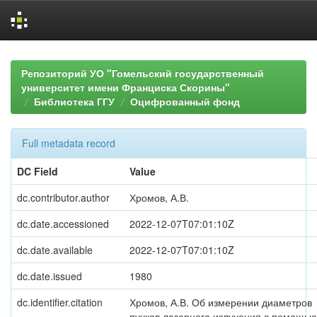
Skip
navigation
Репозиторий УО "Гомельский государственный
университет имени Франциска Скорины"
Библиотека ГГУ
Оцифрованный фонд
Full metadata record
DC Field
Value
dc.contributor.author
Хромов, А.В.
dc.date.accessioned
2022-12-07T07:01:10Z
dc.date.available
2022-12-07T07:01:10Z
dc.date.issued
1980
dc.identifier.citation
Хромов, А.В. Об измерении диаметров
пучков лазерного излучения с помощью