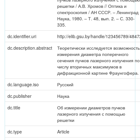
решетки / А.В. Хромов // Оптика и
спектроскопия / АН СССР. – Ленинград 
Наука, 1980. – Т. 48, вып. 2. – С. 330-
335.
dc.identifier.uri
http://elib.gsu.by/handle/123456789/4847
dc.description.abstract
Теоретически исследуется возможность
измерения диаметра поперечного
сечения пучков лазерного излучения по
числу вторичных максимумов в
дифракционной картине Фраунгофера.
dc.language.iso
Русский
dc.publisher
Наука
dc.title
Об измерении диаметров пучков
лазерного излучения с помощью
решетки
dc.type
Article