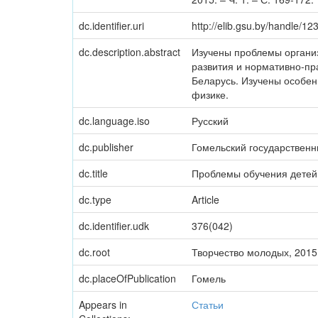
dc.identifier.uri
http://elib.gsu.by/handle/
dc.description.abstract
Изучены проблемы организ
развития и нормативно-пр
Беларусь. Изучены особен
физике.
dc.language.iso
Русский
dc.publisher
Гомельский государствен
dc.title
Проблемы обучения детей 
dc.type
Article
dc.identifier.udk
376(042)
dc.root
Творчество молодых, 2015 
dc.placeOfPublication
Гомель
Appears in
Статьи