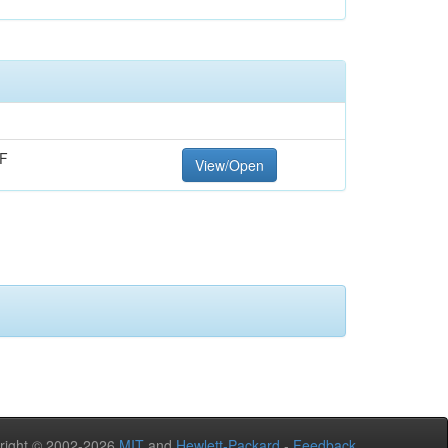
F
View/Open
right © 2002-2026
MIT
and
Hewlett-Packard
-
Feedback