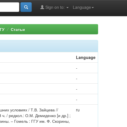
Sign on to:
Language
ГУ
Статьи
Language
-
-
-
-
их условиях / Т.В. Зайцева //
ru
. / редкол.: О.М. Демиденко [и др.] ;
ины. – Гомель : ГГУ им. Ф. Скорины,