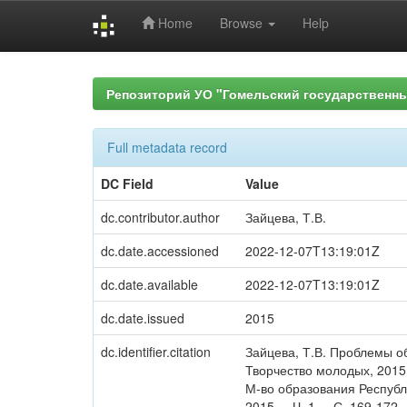
Home
Browse
Help
Skip
navigation
Репозиторий УО "Гомельский государственн
Full metadata record
DC Field
Value
dc.contributor.author
Зайцева, Т.В.
dc.date.accessioned
2022-12-07T13:19:01Z
dc.date.available
2022-12-07T13:19:01Z
dc.date.issued
2015
dc.identifier.citation
Зайцева, Т.В. Проблемы об
Творчество молодых, 2015 :
М-во образования Республ
2015. – Ч. 1. – С. 169-172.