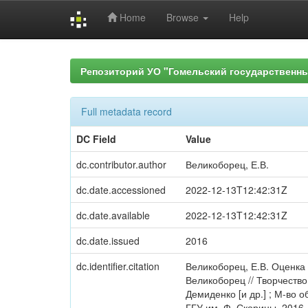
Home
Browse
Help
Skip
navigation
Репозиторий УО "Гомельский государственн
Full metadata record
DC Field
Value
dc.contributor.author
Великоборец, Е.В.
dc.date.accessioned
2022-12-13T12:42:31Z
dc.date.available
2022-12-13T12:42:31Z
dc.date.issued
2016
dc.identifier.citation
Великоборец, Е.В. Оценка
Великоборец // Творчество
Демиденко [и др.] ; М-во 
ГГУ им. Ф. Скорины, 2016. -