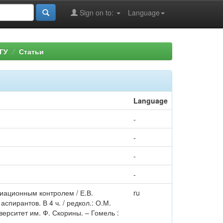
Sign on to:
Language
ГУ
Статьи
Language
-
-
-
-
иационным контролем / Е.В.
ru
спирантов. В 4 ч. / редкол.: О.М.
ерситет им. Ф. Скорины. – Гомель :