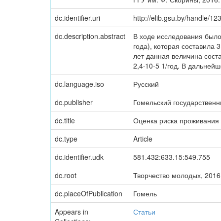
dc.identifier.uri
http://elib.gsu.by/handle/
dc.description.abstract
В ходе исследования было
года), которая составила 
лет данная величина соста
2,4∙10-5 1/год. В дальней
dc.language.iso
Русский
dc.publisher
Гомельский государствен
dc.title
Оценка риска проживания
dc.type
Article
dc.identifier.udk
581.432:633.15:549.755
dc.root
Творчество молодых, 2016 
dc.placeOfPublication
Гомель
Appears in
Статьи