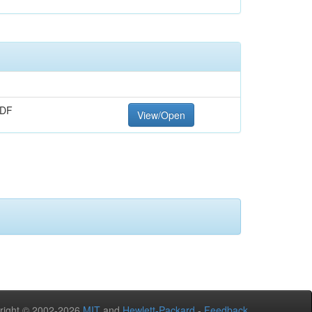
PDF
View/Open
right © 2002-2026
MIT
and
Hewlett-Packard
-
Feedback