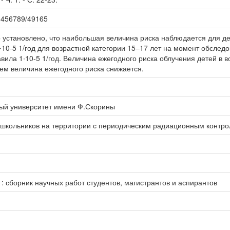
123456789/49165
 установлено, что наибольшая величина риска наблюдается для де
3∙10-5 1/год для возрастной категории 15–17 лет на момент обслед
вила 1∙10-5 1/год. Величина ежегодного риска облучения детей в во
шем величина ежегодного риска снижается.
ный университет имени Ф.Скорины
 школьников на территории с периодическим радиационным контр
: сборник научных работ студентов, магистрантов и аспирантов