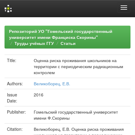
Skip
navigation
Репозиторий УО "Гомельский государственный
университет имени Франциска Скорины"
Труды учёных ГГУ
Статьи
Title:
Оценка риска проживания школьников на
территории с периодическим радиационным
контролем
Authors:
Великоборец, Е.В.
Issue
2016
Date:
Publisher:
Гомельский государственный университет
имени Ф.Скорины
Citation:
Великоборец, Е.В. Оценка риска проживания