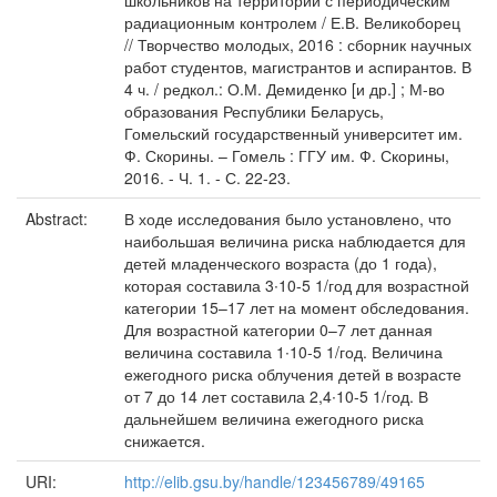
школьников на территории с периодическим
радиационным контролем / Е.В. Великоборец
// Творчество молодых, 2016 : сборник научных
работ студентов, магистрантов и аспирантов. В
4 ч. / редкол.: О.М. Демиденко [и др.] ; М-во
образования Республики Беларусь,
Гомельский государственный университет им.
Ф. Скорины. – Гомель : ГГУ им. Ф. Скорины,
2016. - Ч. 1. - С. 22-23.
Abstract:
В ходе исследования было установлено, что
наибольшая величина риска наблюдается для
детей младенческого возраста (до 1 года),
которая составила 3∙10-5 1/год для возрастной
категории 15–17 лет на момент обследования.
Для возрастной категории 0–7 лет данная
величина составила 1∙10-5 1/год. Величина
ежегодного риска облучения детей в возрасте
от 7 до 14 лет составила 2,4∙10-5 1/год. В
дальнейшем величина ежегодного риска
снижается.
URI:
http://elib.gsu.by/handle/123456789/49165