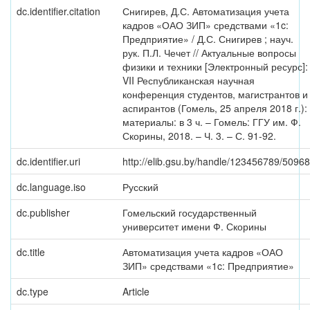
dc.identifier.citation
Снигирев, Д.С. Автоматизация учета
кадров «ОАО ЗИП» средствами «1c:
Предприятие» / Д.С. Снигирев ; науч.
рук. П.Л. Чечет // Актуальные вопросы
физики и техники [Электронный ресурс]:
VII Республиканская научная
конференция студентов, магистрантов и
аспирантов (Гомель, 25 апреля 2018 г.):
материалы: в 3 ч. – Гомель: ГГУ им. Ф.
Скорины, 2018. – Ч. 3. – С. 91-92.
dc.identifier.uri
http://elib.gsu.by/handle/123456789/50968
dc.language.iso
Русский
dc.publisher
Гомельский государственный
университет имени Ф. Скорины
dc.title
Автоматизация учета кадров «ОАО
ЗИП» средствами «1c: Предприятие»
dc.type
Article