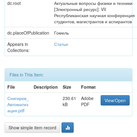
dc.root
Актуальные вопросы физики и техники
[Электронный ресурс]: VII
Республиканская научная конференция
студентов, магистрантов и аспирантов
dc.placeOfPublication
Гомель
Appears in
Статьи
Collections:
Files in This Item:
File
Description
Size
Format
Снигирев_
230.61
Adobe
View/Open
Автоматиз
kB
PDF
ация.pdf
Show simple item record