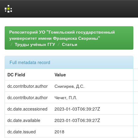
Skip
navigation
Репозиторий УО "Гомельский государственный
университет имени Франциска Скорины"
Труды учёных ГГУ
Статьи
Full metadata record
DC Field
Value
dc.contributor.author
Снигирев, Д.С.
dc.contributor.author
Чечет, П.Л.
dc.date.accessioned
2023-01-03T06:39:27Z
dc.date.available
2023-01-03T06:39:27Z
dc.date.issued
2018