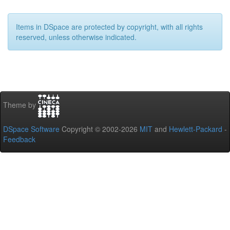
Items in DSpace are protected by copyright, with all rights
reserved, unless otherwise indicated.
Theme by
DSpace Software
Copyright © 2002-2026
MIT
and
Hewlett-Packard
-
Feedback