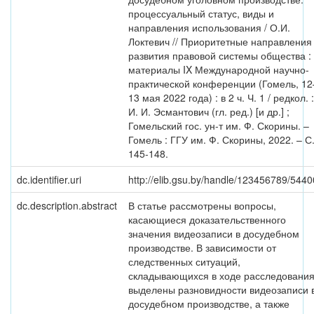
процессуальный статус, виды и
направления использования / О.И.
Локтевич // Приоритетные направления
развития правовой системы общества :
материалы IX Международной научно-
практической конференции (Гомель, 12
13 мая 2022 года) : в 2 ч. Ч. 1 / редкол. :
И. И. Эсмантович (гл. ред.) [и др.] ;
Гомельский гос. ун-т им. Ф. Скорины. –
Гомель : ГГУ им. Ф. Скорины, 2022. – С
145-148.
dc.identifier.uri
http://elib.gsu.by/handle/123456789/5440
dc.description.abstract
В статье рассмотрены вопросы,
касающиеся доказательственного
значения видеозаписи в досудебном
производстве. В зависимости от
следственных ситуаций,
складывающихся в ходе расследования
выделены разновидности видеозаписи 
досудебном производстве, а также