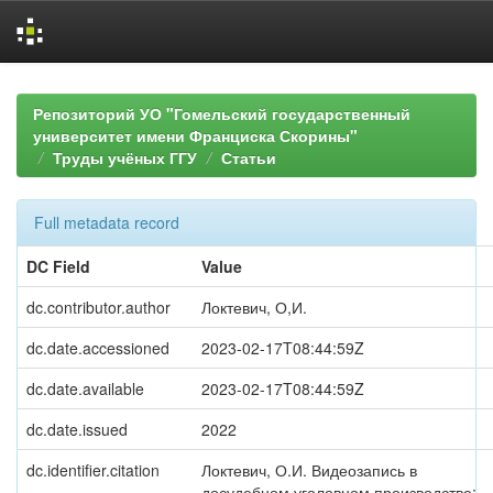
Skip
navigation
Репозиторий УО "Гомельский государственный
университет имени Франциска Скорины"
Труды учёных ГГУ
Статьи
Full metadata record
DC Field
Value
dc.contributor.author
Локтевич, О,И.
dc.date.accessioned
2023-02-17T08:44:59Z
dc.date.available
2023-02-17T08:44:59Z
dc.date.issued
2022
dc.identifier.citation
Локтевич, О.И. Видеозапись в
досудебном уголовном производстве: