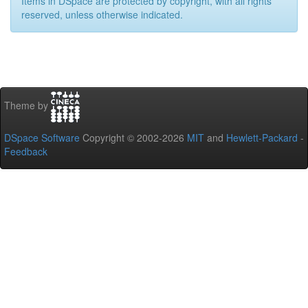
Items in DSpace are protected by copyright, with all rights
reserved, unless otherwise indicated.
Theme by
DSpace Software
Copyright © 2002-2026
MIT
and
Hewlett-Packard
-
Feedback